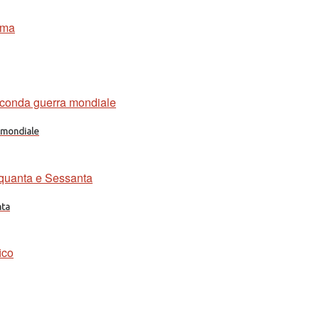
a mondiale
nta