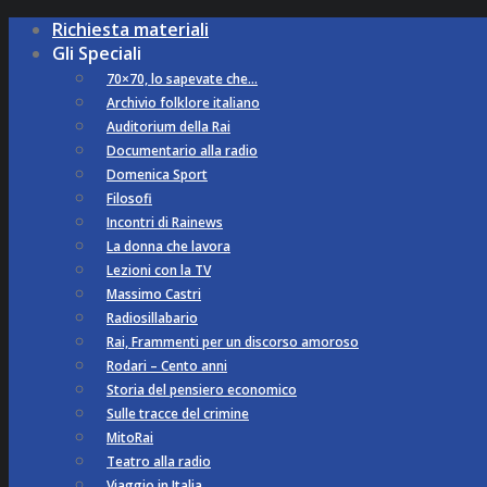
Richiesta materiali
Gli Speciali
70×70, lo sapevate che…
Archivio folklore italiano
Auditorium della Rai
Documentario alla radio
Domenica Sport
Filosofi
Incontri di Rainews
La donna che lavora
Lezioni con la TV
Massimo Castri
Radiosillabario
Rai, Frammenti per un discorso amoroso
Rodari – Cento anni
Storia del pensiero economico
Sulle tracce del crimine
MitoRai
Teatro alla radio
Viaggio in Italia