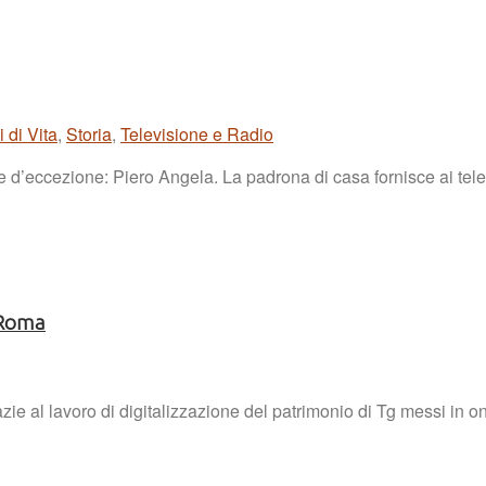
 di Vita
,
Storia
,
Televisione e Radio
’eccezione: Piero Angela. La padrona di casa fornisce ai telespett
i Roma
azie al lavoro di digitalizzazione del patrimonio di Tg messi in