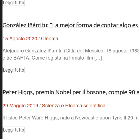
Leggi tutto
González Iñárritu: “La mejor forma de contar algo es
15 Agosto 2020
/
Cinema
Alejandro González Iñárritu (Città del Messico, 15 agosto 1963
e tre BAFTA. Come regista ha firmato film […]
Leggi tutto
Peter Higgs, premio Nobel per il bosone, compie 90 
29 Maggio 2019
/
Scienza e Ricerca scientifica
Il fisico Peter Ware Higgs, nato a Newcastle upon Tyne il 29 m
Leggi tutto