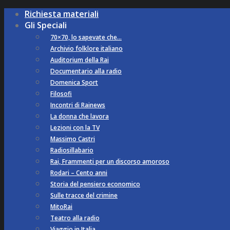
Richiesta materiali
Gli Speciali
70×70, lo sapevate che…
Archivio folklore italiano
Auditorium della Rai
Documentario alla radio
Domenica Sport
Filosofi
Incontri di Rainews
La donna che lavora
Lezioni con la TV
Massimo Castri
Radiosillabario
Rai, Frammenti per un discorso amoroso
Rodari – Cento anni
Storia del pensiero economico
Sulle tracce del crimine
MitoRai
Teatro alla radio
Viaggio in Italia