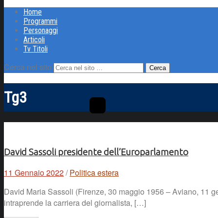
Home
Programmi
Personaggi
Articoli
Tv Titoli
Cerca nel sito
Tg3
David Sassoli presidente dell’Europarlamento
11 Gennaio 2022
/
Politica estera
David Maria Sassoli (Firenze, 30 maggio 1956 – Aviano, 11 genn
intraprende la carriera del giornalista, […]