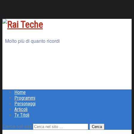
Molto più di quanto ricordi
Home
Programmi
Personaggi
Articoli
Tv Titoli
Cerca nel sito