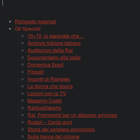
Richiesta materiali
Gli Speciali
70×70, lo sapevate che…
Archivio folklore italiano
Auditorium della Rai
Documentario alla radio
Domenica Sport
Filosofi
Incontri di Rainews
La donna che lavora
Lezioni con la TV
Massimo Castri
Radiosillabario
Rai, Frammenti per un discorso amoroso
Rodari – Cento anni
Storia del pensiero economico
Sulle tracce del crimine