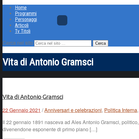
Home
Programmi
Personaggi
Articoli
Tv Titoli
Cerca nel sito
Vita di Antonio Gramsci
Vita di Antonio Gramsci
22 Gennaio 2021
/
Anniversari e celebrazioni
,
Politica Interna
Il 22 gennaio 1891 nasceva ad Ales Antonio Gramsci, politico, filo
divenendone esponente di primo piano […]