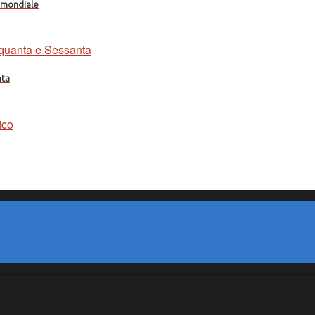
a mondiale
nta