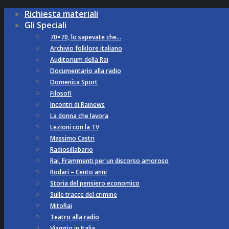
Richiesta materiali
Gli Speciali
70×70, lo sapevate che…
Archivio folklore italiano
Auditorium della Rai
Documentario alla radio
Domenica Sport
Filosofi
Incontri di Rainews
La donna che lavora
Lezioni con la TV
Massimo Castri
Radiosillabario
Rai, Frammenti per un discorso amoroso
Rodari – Cento anni
Storia del pensiero economico
Sulle tracce del crimine
MitoRai
Teatro alla radio
Viaggio in Italia