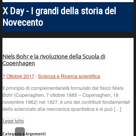
X Day - I grandi della storia del
Novecento
Niels Bohr e la rivoluzione della Scuola di
Copenhagen
7 Ottobre 2017
/
Scienza e Ricerca scientifica
Il principio di complementarietà formulato dal fisico Niels
Bohr (Copenaghen, 7 ottobre 1885 – Copenaghen, 18
novembre 1962) nel 1927, è uno dei contributi fondamentali
dello scienziato alla meccanica quantistica e si può […]
Leggi tutto
Categorie e Argomenti