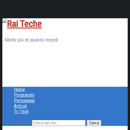
Molto più di quanto ricordi
Home
Programmi
Personaggi
Articoli
Tv Titoli
Cerca nel sito