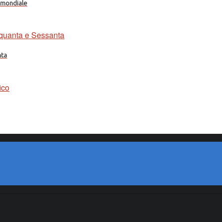
a mondiale
nta