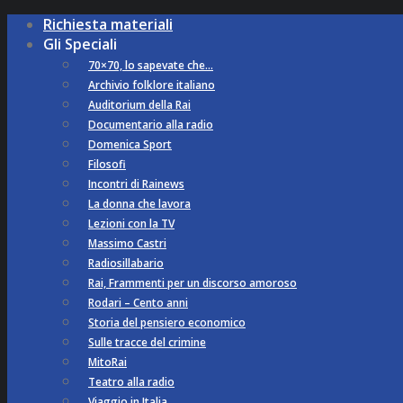
Richiesta materiali
Gli Speciali
70×70, lo sapevate che…
Archivio folklore italiano
Auditorium della Rai
Documentario alla radio
Domenica Sport
Filosofi
Incontri di Rainews
La donna che lavora
Lezioni con la TV
Massimo Castri
Radiosillabario
Rai, Frammenti per un discorso amoroso
Rodari – Cento anni
Storia del pensiero economico
Sulle tracce del crimine
MitoRai
Teatro alla radio
Viaggio in Italia