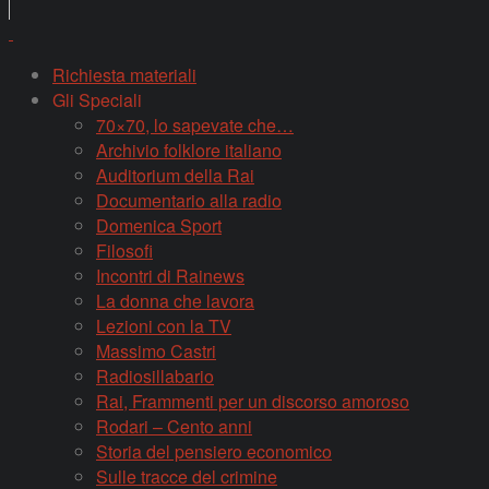
Richiesta materiali
Gli Speciali
70×70, lo sapevate che…
Archivio folklore italiano
Auditorium della Rai
Documentario alla radio
Domenica Sport
Filosofi
Incontri di Rainews
La donna che lavora
Lezioni con la TV
Massimo Castri
Radiosillabario
Rai, Frammenti per un discorso amoroso
Rodari – Cento anni
Storia del pensiero economico
Sulle tracce del crimine