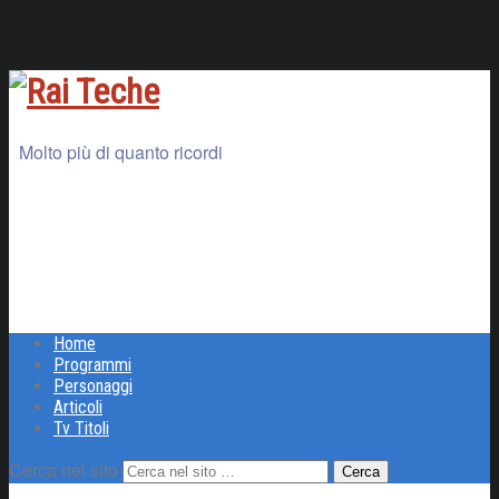
Molto più di quanto ricordi
Home
Programmi
Personaggi
Articoli
Tv Titoli
Cerca nel sito