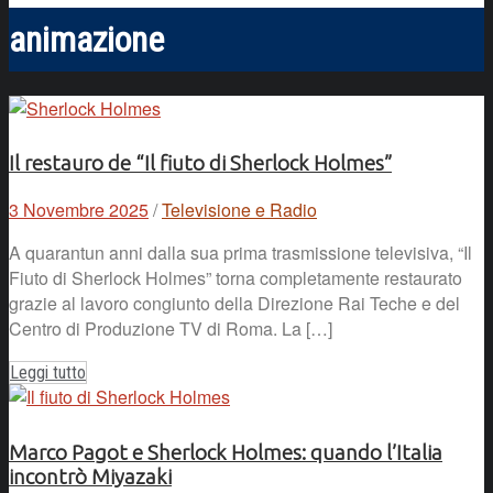
animazione
Il restauro de “Il fiuto di Sherlock Holmes”
3 Novembre 2025
/
Televisione e Radio
A quarantun anni dalla sua prima trasmissione televisiva, “Il
Fiuto di Sherlock Holmes” torna completamente restaurato
grazie al lavoro congiunto della Direzione Rai Teche e del
Centro di Produzione TV di Roma. La […]
Leggi tutto
Marco Pagot e Sherlock Holmes: quando l’Italia
incontrò Miyazaki