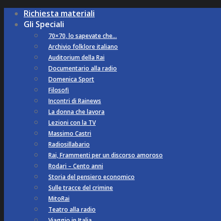
Richiesta materiali
Gli Speciali
70×70, lo sapevate che…
Archivio folklore italiano
Auditorium della Rai
Documentario alla radio
Domenica Sport
Filosofi
Incontri di Rainews
La donna che lavora
Lezioni con la TV
Massimo Castri
Radiosillabario
Rai, Frammenti per un discorso amoroso
Rodari – Cento anni
Storia del pensiero economico
Sulle tracce del crimine
MitoRai
Teatro alla radio
Viaggio in Italia