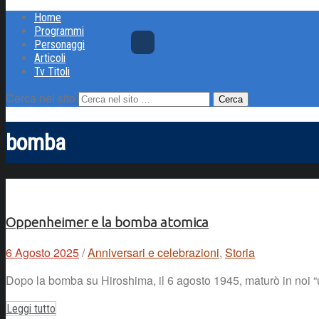
Home
Programmi
Personaggi
Articoli
Tv Titoli
Cerca nel sito
bomba
Oppenheimer e la bomba atomica
6 Agosto 2025
/
Anniversari e celebrazioni
,
Storia
Dopo la bomba su Hiroshima, il 6 agosto 1945, maturò in noi “u
Leggi tutto