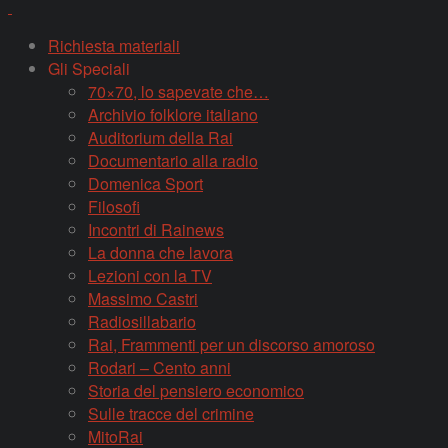
Richiesta materiali
Gli Speciali
70×70, lo sapevate che…
Archivio folklore italiano
Auditorium della Rai
Documentario alla radio
Domenica Sport
Filosofi
Incontri di Rainews
La donna che lavora
Lezioni con la TV
Massimo Castri
Radiosillabario
Rai, Frammenti per un discorso amoroso
Rodari – Cento anni
Storia del pensiero economico
Sulle tracce del crimine
MitoRai