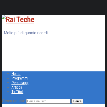
Molto più di quanto ricordi
Home
Programmi
Personaggi
Articoli
Tv Titoli
Cerca nel sito