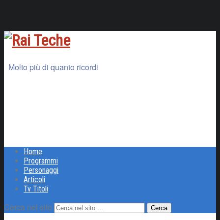
Molto più di quanto ricordi
Home
Programmi
Personaggi
Articoli
Tv Titoli
Cerca nel sito