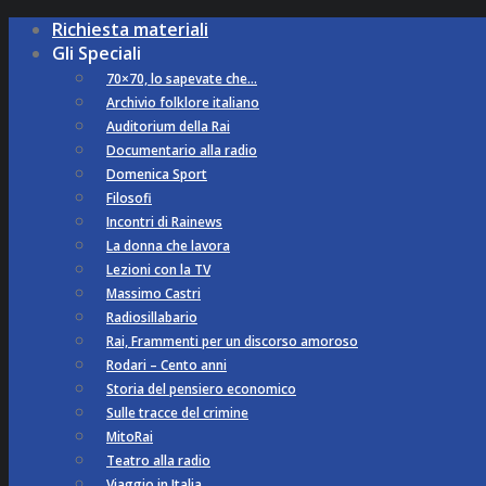
Richiesta materiali
Gli Speciali
70×70, lo sapevate che…
Archivio folklore italiano
Auditorium della Rai
Documentario alla radio
Domenica Sport
Filosofi
Incontri di Rainews
La donna che lavora
Lezioni con la TV
Massimo Castri
Radiosillabario
Rai, Frammenti per un discorso amoroso
Rodari – Cento anni
Storia del pensiero economico
Sulle tracce del crimine
MitoRai
Teatro alla radio
Viaggio in Italia