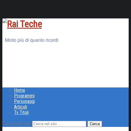
Molto più di quanto ricordi
Home
Programmi
Personaggi
Articoli
Tv Titoli
Cerca nel sito