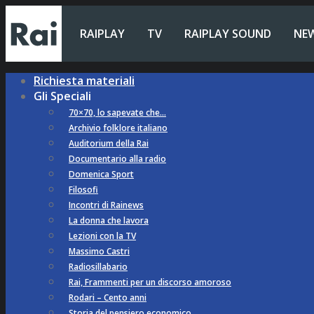
RAIPLAY
TV
RAIPLAY SOUND
NE
Richiesta materiali
Gli Speciali
70×70, lo sapevate che…
Archivio folklore italiano
Auditorium della Rai
Documentario alla radio
Domenica Sport
Filosofi
Incontri di Rainews
La donna che lavora
Lezioni con la TV
Massimo Castri
Radiosillabario
Rai, Frammenti per un discorso amoroso
Rodari – Cento anni
Storia del pensiero economico