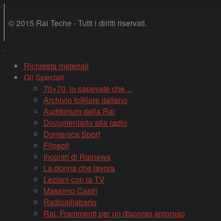
© 2015 Rai Teche - Tutti i diritti riservati.
Richiesta materiali
Gli Speciali
70×70, lo sapevate che…
Archivio folklore italiano
Auditorium della Rai
Documentario alla radio
Domenica Sport
Filosofi
Incontri di Rainews
La donna che lavora
Lezioni con la TV
Massimo Castri
Radiosillabario
Rai, Frammenti per un discorso amoroso