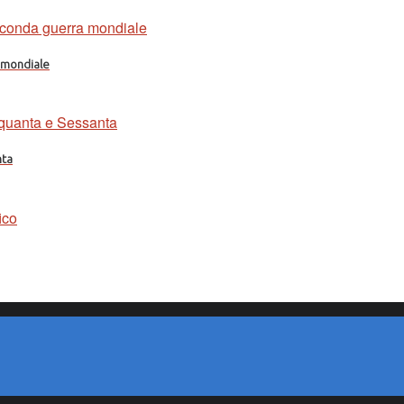
a mondiale
nta