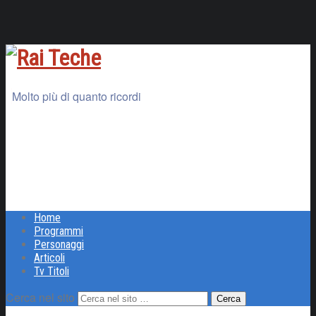
Molto più di quanto ricordi
Home
Programmi
Personaggi
Articoli
Tv Titoli
Cerca nel sito