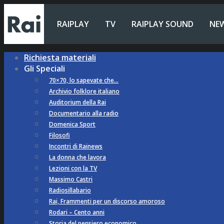
RAIPLAY
TV
RAIPLAY SOUND
NE
Richiesta materiali
Gli Speciali
70×70, lo sapevate che…
Archivio folklore italiano
Auditorium della Rai
Documentario alla radio
Domenica Sport
Filosofi
Incontri di Rainews
La donna che lavora
Lezioni con la TV
Massimo Castri
Radiosillabario
Rai, Frammenti per un discorso amoroso
Rodari – Cento anni
Storia del pensiero economico