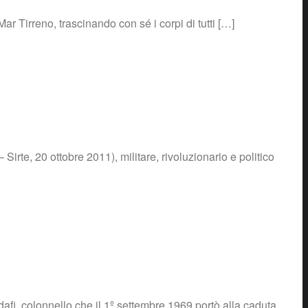
ar Tirreno, trascinando con sé i corpi di tutti […]
rte, 20 ottobre 2011), militare, rivoluzionario e politico
fi, colonnello che il 1º settembre 1969 portò alla caduta