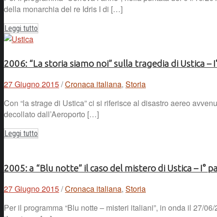
della monarchia del re Idris I di […]
Leggi tutto
2006: “La storia siamo noi” sulla tragedia di Ustica – I
27 Giugno 2015
/
Cronaca italiana
,
Storia
Con “la strage di Ustica” ci si riferisce al disastro aereo avv
decollato dall’Aeroporto […]
Leggi tutto
2005: a “Blu notte” il caso del mistero di Ustica – I° p
27 Giugno 2015
/
Cronaca italiana
,
Storia
Per il programma “Blu notte – misteri italiani”, in onda il 27/0