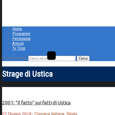
Home
Programmi
Personaggi
Articoli
Tv Titoli
Cerca nel sito
Strage di Ustica
2001: “Il fatto” sui fatti di Ustica
27 Giugno 2019
/
Cronaca italiana
,
Storia