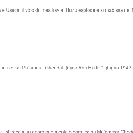
 Ustica, il volo di linea Itavia IH870 esplode e si inabissa nel M
 viene ucciso Mu’ammar Gheddafi (Qaṣr Abū Hādī, 7 giugno 1942 – Si
11, si traccia un approfondimento biografico su Mu’ammar Ghedda