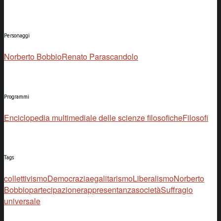
Personaggi
Norberto Bobbio
Renato Parascandolo
Programmi
Enciclopedia multimediale delle scienze filosofiche
Filosofi
Tags
collettivismo
Democrazia
egalitarismo
Liberalismo
Norberto
Bobbio
partecipazione
rappresentanza
società
Suffragio
universale