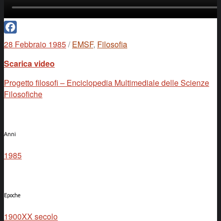
Facebook
28 Febbraio 1985
/
EMSF
,
Filosofia
Scarica video
Progetto filosofi – Enciclopedia Multimediale delle Scienze
Filosofiche
Anni
1985
Epoche
1900
XX secolo