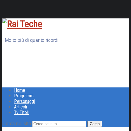
Molto più di quanto ricordi
Home
Programmi
Personaggi
Articoli
Tv Titoli
Cerca nel sito