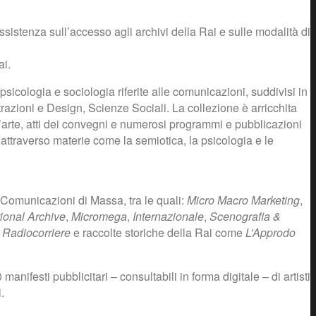
assistenza sull’accesso agli archivi della Rai e sulle modalità di
ai.
 psicologia e sociologia riferite alle comunicazioni, suddivisi in
azioni e Design, Scienze Sociali. La collezione è arricchita
i d’arte, atti dei convegni e numerosi programmi e pubblicazioni
o attraverso materie come la semiotica, la psicologia e le
.
e Comunicazioni di Massa, tra le quali:
Micro Macro Marketing
,
tional Archive
,
Micromega
,
Internazionale
,
Scenografia &
l
Radiocorriere
e raccolte storiche della Rai come
L’Approdo
anifesti pubblicitari – consultabili in forma digitale – di artisti
.