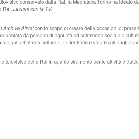
iovisivo conservato dalla Rai, la Mediateca Torino ha ideato due
io Rai,
Lezioni con la TV.
at
Archive Alive!
con lo scopo di creare delle occasioni di presen
frequentata da persone di ogni età ed estrazione sociale e cultu
egati all’offerta culturale del territorio e valorizzati dagli appr
io televisivo della Rai in quanto strumento per le attività didatti