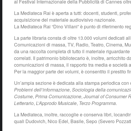
al Festival Internazionale della Pubblicità di Cannes oltre
La Mediateca Rai è aperta a tutti: docenti, studenti, profe
acquisizione del materiale audiovisivo nazionale.
La Mediateca Rai “Dino Villani” è punto di riferimento reg
La parte libraria consta di oltre 13.000 volumi dedicati all
Comunicazioni di massa, TV, Radio, Teatro, Cinema, Music
da una raccolta completa di tutto il materiale riguardante 
correlati. Il patrimonio bibliotecario è, inoltre, arricchi
comunicazioni di massa, il rapporto tra media e società a
Per la maggior parte dei volumi, è consentito il prestito fi
Un’ampia sezione è dedicata alla stampa periodica con cir
Problemi dell’informazione
,
Sociologia della comunicaz
Costume
,
Prima Comunicazione
,
Journal of Consumer 
Letterario
,
L’Approdo Musicale
,
Terzo Programma
.
La Mediateca, inoltre, raccoglie e conserva libri, locandine
quali Dudovich, Nico Edel, Basile, Sepo (Severo Pozzati)