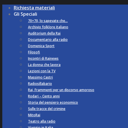
Richiesta materiali
Gli Speciali
70×70, lo sapevate che…
Archivio folklore italiano
Auditorium della Rai
Documentario alla radio
Domenica Sport
Filosofi
Incontri di Rainews
La donna che lavora
Lezioni con la TV
Massimo Castri
Radiosillabario
Rai, Frammenti per un discorso amoroso
Rodari – Cento anni
Storia del pensiero economico
Sulle tracce del crimine
MitoRai
Teatro alla radio
Viaggio in Italia