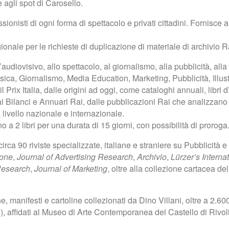
 agli spot di Carosello.
ssionisti di ogni forma di spettacolo e privati cittadini. Fornisce 
ionale per le richieste di duplicazione di materiale di archivio R
’audiovisivo, allo spettacolo, al giornalismo, alla pubblicità, alla
a, Giornalismo, Media Education, Marketing, Pubblicità, Illustr
il Prix Italia, dalle origini ad oggi, come cataloghi annuali, libr
to dai Bilanci e Annuari Rai, dalle pubblicazioni Rai che analizzan
 livello nazionale e internazionale.
no a 2 libri per una durata di 15 giorni, con possibilità di proroga
ca 90 riviste specializzate, italiane e straniere su Pubblicità 
ione
,
Journal of Advertising Research
,
Archivio
,
Lürzer’s Interna
Research
,
Journal of Marketing
, oltre alla collezione cartacea de
, manifesti e cartoline collezionati da Dino Villani, oltre a 2.600 m
, affidati al Museo di Arte Contemporanea del Castello di Rivoli