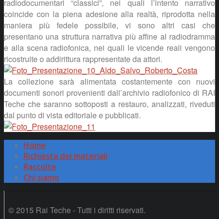
radiodocumentari “classici”, nei quali l’intento narrativo
coincide con la piena adesione alla realtà, riprodotta nella
maniera più fedele possibile, vi sono altri casi che
presentano una struttura narrativa più affine al radiodramma
e alla scena radiofonica, nei quali le vicende reali vengono
ricostruite o addirittura rappresentate da attori.
La collezione sarà alimentata costantemente con nuovi
documenti sonori provenienti dall’archivio radiofonico di RAI
Teche che saranno sottoposti a restauro, analizzati, riveduti
dal punto di vista editoriale e pubblicati.
Home
Richiesta dei materiali
Raccolte
Chi siamo
© 2015 Rai Teche - Tutti i diritti riservati.