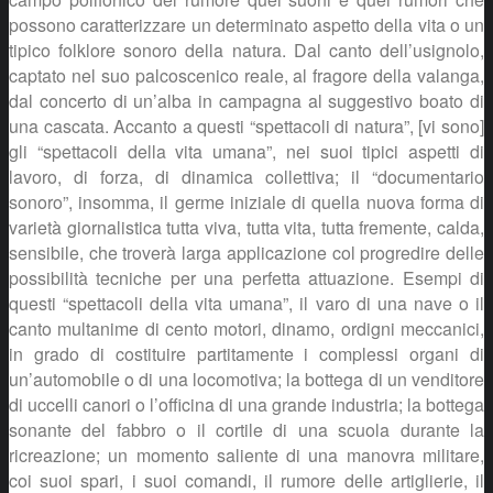
possono caratterizzare un determinato aspetto della vita o un
tipico folklore sonoro della natura. Dal canto dell’usignolo,
captato nel suo palcoscenico reale, al fragore della valanga,
dal concerto di un’alba in campagna al suggestivo boato di
una cascata. Accanto a questi “spettacoli di natura”, [vi sono]
gli “spettacoli della vita umana”, nei suoi tipici aspetti di
lavoro, di forza, di dinamica collettiva; il “documentario
sonoro”, insomma, il germe iniziale di quella nuova forma di
varietà giornalistica tutta viva, tutta vita, tutta fremente, calda,
sensibile, che troverà larga applicazione col progredire delle
possibilità tecniche per una perfetta attuazione. Esempi di
questi “spettacoli della vita umana”, il varo di una nave o il
canto multanime di cento motori, dinamo, ordigni meccanici,
in grado di costituire partitamente i complessi organi di
un’automobile o di una locomotiva; la bottega di un venditore
di uccelli canori o l’officina di una grande industria; la bottega
sonante del fabbro o il cortile di una scuola durante la
ricreazione; un momento saliente di una manovra militare,
coi suoi spari, i suoi comandi, il rumore delle artiglierie, il