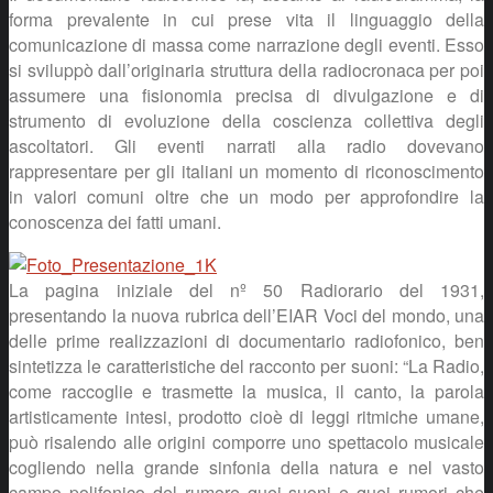
forma prevalente in cui prese vita il linguaggio della
comunicazione di massa come narrazione degli eventi. Esso
si sviluppò dall’originaria struttura della radiocronaca per poi
assumere una fisionomia precisa di divulgazione e di
strumento di evoluzione della coscienza collettiva degli
ascoltatori. Gli eventi narrati alla radio dovevano
rappresentare per gli italiani un momento di riconoscimento
in valori comuni oltre che un modo per approfondire la
conoscenza dei fatti umani.
La pagina iniziale del nº 50 Radiorario del 1931,
presentando la nuova rubrica dell’EIAR Voci del mondo, una
delle prime realizzazioni di documentario radiofonico, ben
sintetizza le caratteristiche del racconto per suoni: “La Radio,
come raccoglie e trasmette la musica, il canto, la parola
artisticamente intesi, prodotto cioè di leggi ritmiche umane,
può risalendo alle origini comporre uno spettacolo musicale
cogliendo nella grande sinfonia della natura e nel vasto
campo polifonico del rumore quei suoni e quei rumori che