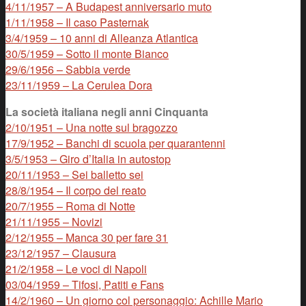
4/11/1957 – A Budapest anniversario muto
1/11/1958 – Il caso Pasternak
3/4/1959 – 10 anni di Alleanza Atlantica
30/5/1959 – Sotto il monte Bianco
29/6/1956 – Sabbia verde
23/11/1959 – La Cerulea Dora
La società italiana negli anni Cinquanta
2/10/1951 – Una notte sul bragozzo
17/9/1952 – Banchi di scuola per quarantenni
3/5/1953 – Giro d’Italia in autostop
20/11/1953 – Sei balletto sei
28/8/1954 – Il corpo del reato
20/7/1955 – Roma di Notte
21/11/1955 – Novizi
2/12/1955 – Manca 30 per fare 31
23/12/1957 – Clausura
21/2/1958 – Le voci di Napoli
03/04/1959 – Tifosi, Patiti e Fans
14/2/1960 – Un giorno col personaggio: Achille Mario