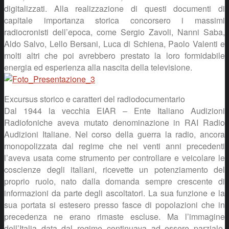
digitalizzati. Alla realizzazione di questi documenti di
capitale importanza storica concorsero i massimi
radiocronisti dell’epoca, come Sergio Zavoli, Nanni Saba,
Aldo Salvo, Lello Bersani, Luca di Schiena, Paolo Valenti e
molti altri che poi avrebbero prestato la loro formidabile
energia ed esperienza alla nascita della televisione.
Excursus storico e caratteri del radiodocumentario
Dal 1944 la vecchia EIAR – Ente Italiano Audizioni
Radiofoniche aveva mutato denominazione in RAI Radio
Audizioni Italiane. Nel corso della guerra la radio, ancora
monopolizzata dal regime che nei venti anni precedenti
l’aveva usata come strumento per controllare e veicolare le
coscienze degli italiani, ricevette un potenziamento del
proprio ruolo, nato dalla domanda sempre crescente di
informazioni da parte degli ascoltatori. La sua funzione e la
sua portata si estesero presso fasce di popolazioni che in
precedenza ne erano rimaste escluse. Ma l’immagine
dell’Italia data dal regime continuava ad essere parziale,