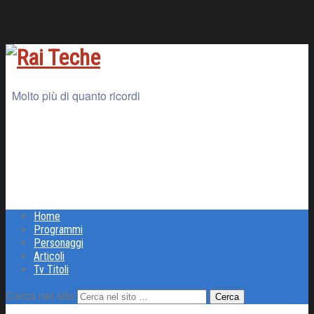
Molto più di quanto ricordi
Home
Programmi
Personaggi
Articoli
Tv Titoli
Cerca nel sito