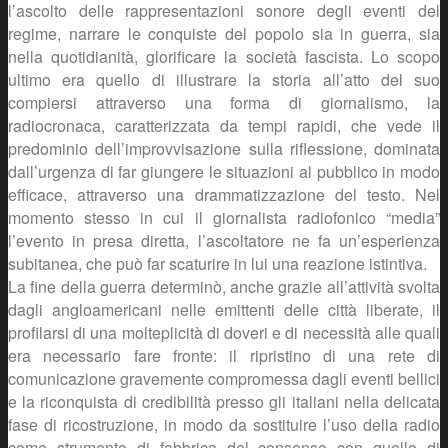
l’ascolto delle rappresentazioni sonore degli eventi del
regime, narrare le conquiste del popolo sia in guerra, sia
nella quotidianità, glorificare la società fascista. Lo scopo
ultimo era quello di illustrare la storia all’atto del suo
compiersi attraverso una forma di giornalismo, la
radiocronaca, caratterizzata da tempi rapidi, che vede il
predominio dell’improvvisazione sulla riflessione, dominata
dall’urgenza di far giungere le situazioni al pubblico in modo
efficace, attraverso una drammatizzazione del testo. Nel
momento stesso in cui il giornalista radiofonico “media”
l’evento in presa diretta, l’ascoltatore ne fa un’esperienza
subitanea, che può far scaturire in lui una reazione istintiva.
La fine della guerra determinò, anche grazie all’attività svolta
dagli angloamericani nelle emittenti delle città liberate, il
profilarsi di una molteplicità di doveri e di necessità alle quali
era necessario fare fronte: il ripristino di una rete di
comunicazione gravemente compromessa dagli eventi bellici
e la riconquista di credibilità presso gli italiani nella delicata
fase di ricostruzione, in modo da sostituire l’uso della radio
come strumento di fabbrica del consenso con quello di