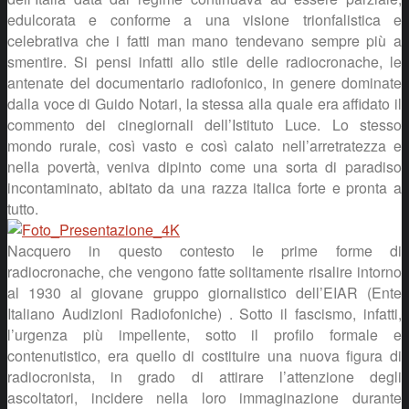
edulcorata e conforme a una visione trionfalistica e
celebrativa che i fatti man mano tendevano sempre più a
smentire. Si pensi infatti allo stile delle radiocronache, le
antenate del documentario radiofonico, in genere dominate
dalla voce di Guido Notari, la stessa alla quale era affidato il
commento dei cinegiornali dell’Istituto Luce. Lo stesso
mondo rurale, così vasto e così calato nell’arretratezza e
nella povertà, veniva dipinto come una sorta di paradiso
incontaminato, abitato da una razza italica forte e pronta a
tutto.
Nacquero in questo contesto le prime forme di
radiocronache, che vengono fatte solitamente risalire intorno
al 1930 al giovane gruppo giornalistico dell’EIAR (Ente
Italiano Audizioni Radiofoniche) . Sotto il fascismo, infatti,
l’urgenza più impellente, sotto il profilo formale e
contenutistico, era quello di costituire una nuova figura di
radiocronista, in grado di attirare l’attenzione degli
ascoltatori, incidere nella loro immaginazione durante