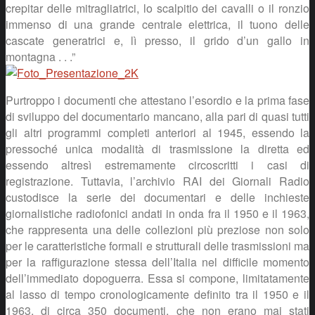
crepitar delle mitragliatrici, lo scalpitio dei cavalli o il ronzio
immenso di una grande centrale elettrica, il tuono delle
cascate generatrici e, lì presso, il grido d’un gallo in
montagna . . .”
Purtroppo i documenti che attestano l’esordio e la prima fase
di sviluppo del documentario mancano, alla pari di quasi tutti
gli altri programmi completi anteriori al 1945, essendo la
pressoché unica modalità di trasmissione la diretta ed
essendo altresì estremamente circoscritti i casi di
registrazione. Tuttavia, l’archivio RAI dei Giornali Radio
custodisce la serie dei documentari e delle inchieste
giornalistiche radiofonici andati in onda fra il 1950 e il 1963,
che rappresenta una delle collezioni più preziose non solo
per le caratteristiche formali e strutturali delle trasmissioni ma
per la raffigurazione stessa dell’Italia nel difficile momento
dell’immediato dopoguerra. Essa si compone, limitatamente
al lasso di tempo cronologicamente definito tra il 1950 e il
1963, di circa 350 documenti, che non erano mai stati