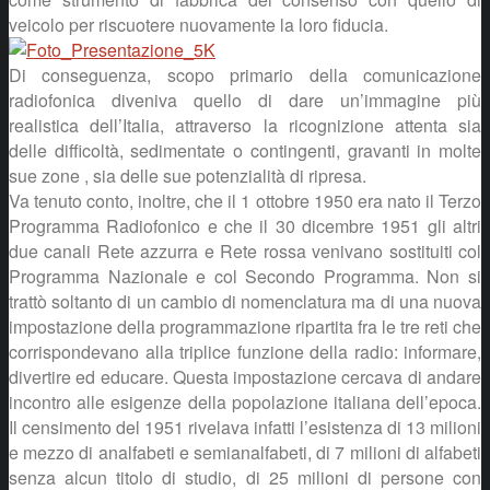
veicolo per riscuotere nuovamente la loro fiducia.
Di conseguenza, scopo primario della comunicazione
radiofonica diveniva quello di dare un’immagine più
realistica dell’Italia, attraverso la ricognizione attenta sia
delle difficoltà, sedimentate o contingenti, gravanti in molte
sue zone , sia delle sue potenzialità di ripresa.
Va tenuto conto, inoltre, che il 1 ottobre 1950 era nato il Terzo
Programma Radiofonico e che il 30 dicembre 1951 gli altri
due canali Rete azzurra e Rete rossa venivano sostituiti col
Programma Nazionale e col Secondo Programma. Non si
trattò soltanto di un cambio di nomenclatura ma di una nuova
impostazione della programmazione ripartita fra le tre reti che
corrispondevano alla triplice funzione della radio: informare,
divertire ed educare. Questa impostazione cercava di andare
incontro alle esigenze della popolazione italiana dell’epoca.
Il censimento del 1951 rivelava infatti l’esistenza di 13 milioni
e mezzo di analfabeti e semianalfabeti, di 7 milioni di alfabeti
senza alcun titolo di studio, di 25 milioni di persone con