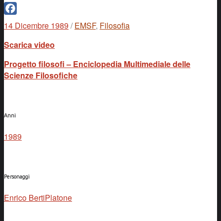
Facebook
14 Dicembre 1989
/
EMSF
,
Filosofia
Scarica video
Progetto filosofi – Enciclopedia Multimediale delle
Scienze Filosofiche
Anni
1989
Personaggi
Enrico Berti
Platone