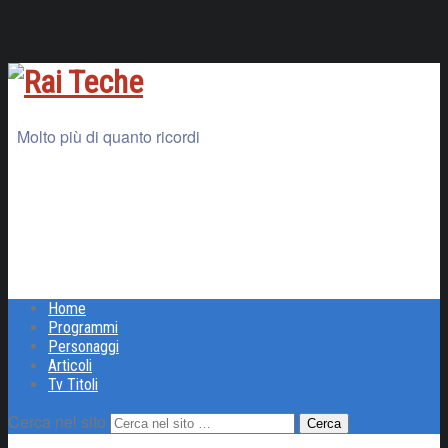
Molto più di quanto ricordi
Home
Programmi
Personaggi
Articoli
Tv Titoli
Cerca nel sito