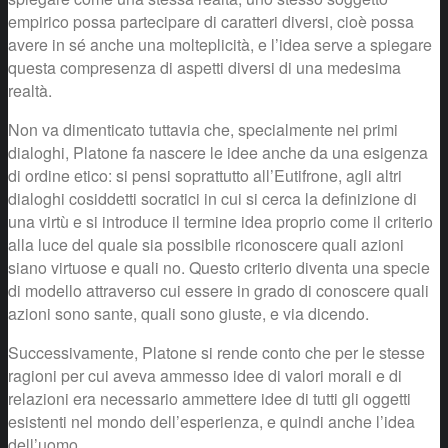
empirico possa partecipare di caratteri diversi, cioè possa
avere in sé anche una molteplicità, e l’idea serve a spiegare
questa compresenza di aspetti diversi di una medesima
realtà.
Non va dimenticato tuttavia che, specialmente nei primi
dialoghi, Platone fa nascere le idee anche da una esigenza
di ordine etico: si pensi soprattutto all’Eutifrone, agli altri
dialoghi cosiddetti socratici in cui si cerca la definizione di
una virtù e si introduce il termine idea proprio come il criterio
alla luce del quale sia possibile riconoscere quali azioni
siano virtuose e quali no. Questo criterio diventa una specie
di modello attraverso cui essere in grado di conoscere quali
azioni sono sante, quali sono giuste, e via dicendo.
Successivamente, Platone si rende conto che per le stesse
ragioni per cui aveva ammesso idee di valori morali e di
relazioni era necessario ammettere idee di tutti gli oggetti
esistenti nel mondo dell’esperienza, e quindi anche l’idea
dell’uomo.