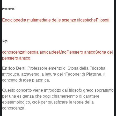
Programmi
Enciclopedia multimediale delle scienze filosofiche
Filosofi
Tags
conoscenza
filosofia antica
idee
Mito
Pensiero antico
Storia del
pensiero antico
Enrico Berti
, Professore emerito di Storia della Filosofia,
introduce, attraverso la lettura del “Fedone” di
Platone
, il
concetto di idea platonica.
Questo concetto viene introdotto dal filosofo greco soprattutto
per una esigenza che oggi chiameremmo di carattere
epistemologico, cioè per giustificare le teorie della
conoscenza.