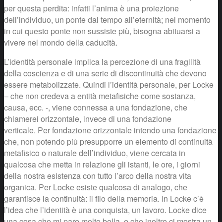
per questa perdita: infatti l’anima è una proiezione
dell’individuo, un ponte dal tempo all’eternità; nel momento
in cui questo ponte non sussiste più, bisogna abituarsi a
vivere nel mondo della caducità.
L’identità personale implica la percezione di una fragilità
della coscienza e di una serie di discontinuità che devono
essere metabolizzate. Quindi l’identità personale, per Locke
– che non credeva a entità metafisiche come sostanza,
causa, ecc. -, viene connessa a una fondazione, che
chiamerei orizzontale, invece di una fondazione
verticale. Per fondazione orizzontale intendo una fondazione
che, non potendo più presupporre un elemento di continuità
metafisico o naturale dell’individuo, viene cercata in
qualcosa che metta in relazione gli istanti, le ore, i giorni
della nostra esistenza con tutto l’arco della nostra vita
organica. Per Locke esiste qualcosa di analogo, che
garantisce la continuità: il filo della memoria. In Locke c’è
l’idea che l’identità è una conquista, un lavoro. Locke dice
una cosa che mi pare molto bella, e che inoltre ci mostra un