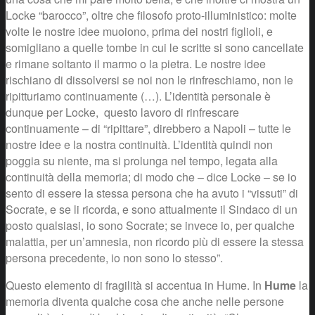
Locke “barocco”, oltre che filosofo proto-illuministico: molte
volte le nostre idee muoiono, prima dei nostri figlioli, e
somigliano a quelle tombe in cui le scritte si sono cancellate
e rimane soltanto il marmo o la pietra. Le nostre idee
rischiano di dissolversi se noi non le rinfreschiamo, non le
ripitturiamo continuamente (…). L’identità personale è
dunque per Locke, questo lavoro di rinfrescare
continuamente – di “ripittare”, direbbero a Napoli – tutte le
nostre idee e la nostra continuità. L’identità quindi non
poggia su niente, ma si prolunga nel tempo, legata alla
continuità della memoria; di modo che – dice Locke – se io
sento di essere la stessa persona che ha avuto i “vissuti” di
Socrate, e se li ricorda, e sono attualmente il Sindaco di un
posto qualsiasi, io sono Socrate; se invece io, per qualche
malattia, per un’amnesia, non ricordo più di essere la stessa
persona precedente, io non sono lo stesso”.
Questo elemento di fragilità si accentua in Hume. In
Hume
la
memoria diventa qualche cosa che anche nelle persone