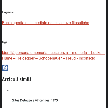
Programmi
Enciclopedia multimediale delle scienze filosofiche
Tags
Identità personale
memoria –coscienza – memoria – Locke –
Hume – Heidegger – Schopenauer – Freud - inconscio
Facebook
Articoli simili
Gilles Deleuze a Vincennes, 1975