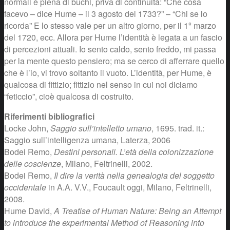
normali è piena di buchi, priva di continuità: “Che cosa
facevo – dice Hume – il 3 agosto del 1733?” – “Chi se lo
ricorda” E lo stesso vale per un altro giorno, per il 1º marzo
del 1720, ecc. Allora per Hume l’identità è legata a un fascio
di percezioni attuali. Io sento caldo, sento freddo, mi passa
per la mente questo pensiero; ma se cerco di afferrare quello
che è l’io, vi trovo soltanto il vuoto. L’identità, per Hume, è
qualcosa di fittizio; fittizio nel senso in cui noi diciamo
“feticcio”, cioè qualcosa di costruito.
Riferimenti bibliografici
Locke John,
Saggio sull’intelletto umano
, 1695. trad. it.:
Saggio sull’intelligenza umana, Laterza, 2006
Bodei Remo,
Destini personali. L’età della colonizzazione
delle coscienze
, Milano, Feltrinelli, 2002.
Bodei Remo,
Il dire la verità nella genealogia del soggetto
occidentale
in A.A. V.V., Foucault oggi, Milano, Feltrinelli,
2008.
Hume David,
A Treatise of Human Nature: Being an Attempt
to introduce the experimental Method of Reasoning into