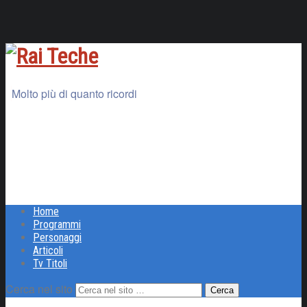
Molto più di quanto ricordi
Home
Programmi
Personaggi
Articoli
Tv Titoli
Cerca nel sito