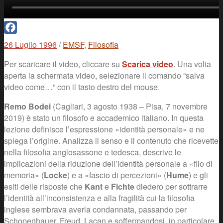
Facebook
26 Luglio 1996
/
EMSF
,
Filosofia
Per scaricare il video, cliccare su
Scarica video
. Una volta
aperta la schermata video, selezionare il comando “salva
video come…” con il tasto destro del mouse.
Remo Bodei
(Cagliari, 3 agosto 1938 – Pisa, 7 novembre
2019) è stato un filosofo e accademico italiano. In questa
lezione definisce l’espressione «identità personale» e ne
spiega l’origine. Analizza il senso e il contenuto che ricevette
nella filosofia anglosassone e tedesca, descrive le
implicazioni della riduzione dell’identità personale a «filo di
memoria» (
Locke
) e a «fascio di percezioni» (
Hume
) e gli
esiti delle risposte che
Kant
e
Fichte
diedero per sottrarre
l’identità all’inconsistenza e alla fragilità cui la filosofia
inglese sembrava averla condannata, passando per
Schopenhauer, Freud, Lacan e soffermandosi, in particolare,