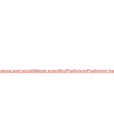
natura
Leggi sociali
Metodo scientifico
Positivismo
Positivismo fr