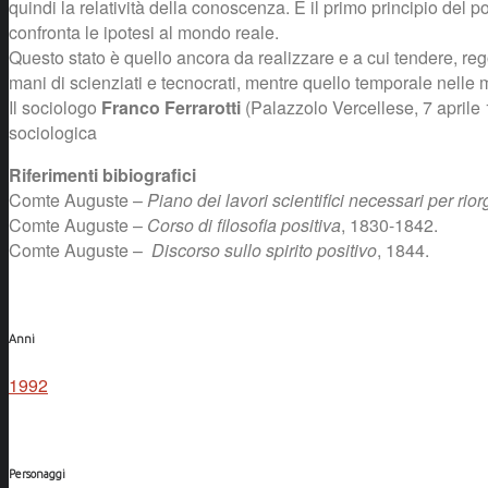
quindi la relatività della conoscenza. È il primo principio del po
confronta le ipotesi al mondo reale.
Questo stato è quello ancora da realizzare e a cui tendere, rego
mani di scienziati e tecnocrati, mentre quello temporale nelle m
Il sociologo
Franco Ferrarotti
(Palazzolo Vercellese, 7 aprile 19
sociologica
Riferimenti bibiografici
Comte Auguste –
Piano dei lavori scientifici necessari per rio
Comte Auguste –
Corso di filosofia positiva
, 1830-1842.
Comte Auguste –
Discorso sullo spirito positivo
, 1844.
Anni
1992
Personaggi