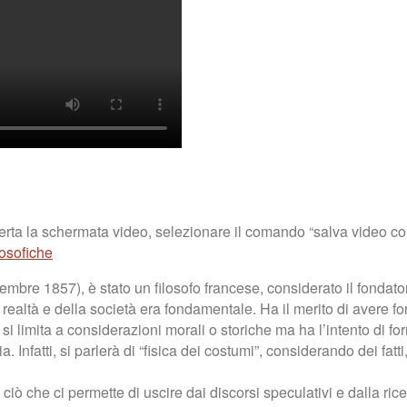
erta la schermata video, selezionare il comando “salva video c
losofiche
embre 1857), è stato un filosofo francese, considerato il fondato
 realtà e della società era fondamentale. Ha il merito di avere f
i limita a considerazioni morali o storiche ma ha l’intento di forn
Infatti, si parlerà di “fisica dei costumi”, considerando dei fatti, 
 è ciò che ci permette di uscire dai discorsi speculativi e dalla ri