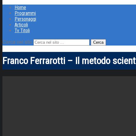
Home
Programmi
Personaggi
Articoli
Tv Titoli
Cerca nel sito
Franco Ferrarotti – Il metodo scien