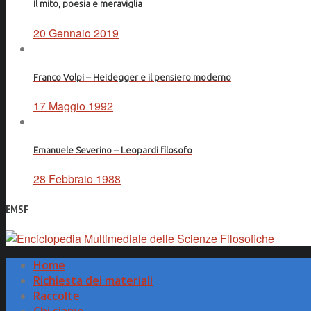
Il mito, poesia e meraviglia
20 Gennaio 2019
Franco Volpi – Heidegger e il pensiero moderno
17 Maggio 1992
Emanuele Severino – Leopardi filosofo
28 Febbraio 1988
EMSF
Home
Richiesta dei materiali
Raccolte
Chi siamo