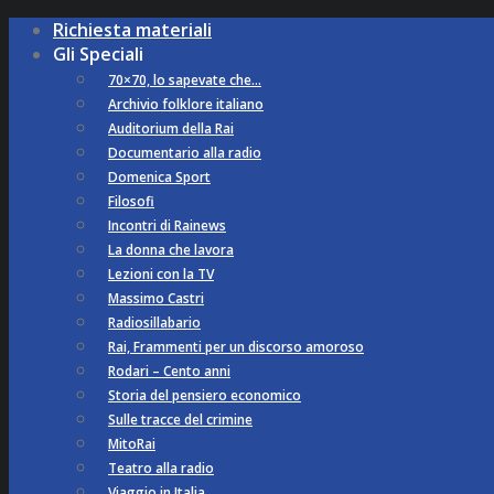
Richiesta materiali
Gli Speciali
70×70, lo sapevate che…
Archivio folklore italiano
Auditorium della Rai
Documentario alla radio
Domenica Sport
Filosofi
Incontri di Rainews
La donna che lavora
Lezioni con la TV
Massimo Castri
Radiosillabario
Rai, Frammenti per un discorso amoroso
Rodari – Cento anni
Storia del pensiero economico
Sulle tracce del crimine
MitoRai
Teatro alla radio
Viaggio in Italia