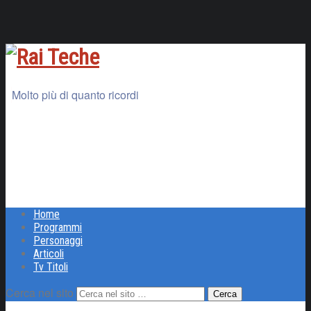
Molto più di quanto ricordi
Home
Programmi
Personaggi
Articoli
Tv Titoli
Cerca nel sito