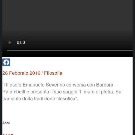
Facebook
26 Febbraio 2016
/
Filosofia
Il filosofo Emanuele Severino conversa con Barbara
Palombelli e presenta il suo saggio “ll muro di pietra. Sul
tramonto della tradizione filosofica”.
Anni