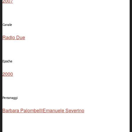
2007
Canale
Radio Due
Epoche
2000
Personaggi
Barbara Palombelli
Emanuele Severino