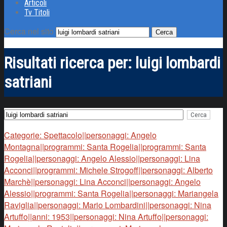
Articoli
Tv Titoli
Cerca nel sito
Risultati ricerca per:
luigi lombardi
satriani
Categorie: Spettacolo||personaggi: Angelo
Montagna||programmi: Santa Rogelia||programmi: Santa
Rogelia||personaggi: Angelo Alessio||personaggi: Lina
Acconci||programmi: Michele Strogoff||personaggi: Alberto
Marchè||personaggi: Lina Acconci||personaggi: Angelo
Alessio||programmi: Santa Rogelia||personaggi: Mariangela
Raviglia||personaggi: Mario Lombardini||personaggi: Nina
Artuffo||anni: 1953||personaggi: Nina Artuffo||personaggi: