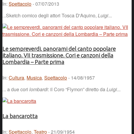
In:
Spettacolo
- 07/07/2013
...Sketch comico degli attori Tosca D'Aquino,
Luigi
...
Le sempreverdi. panorami del canto popolare
italiano. VII trasmissione. Cori e canzoni della
Lombardia – Parte prima
In:
Cultura
,
Musica
,
Spettacolo
- 14/08/1957
... a due cori
lombardi
: il Coro “Flymon” diretto da
Luigi
...
La bancarotta
In:
Spettacolo
,
Teatro
- 21/09/1954