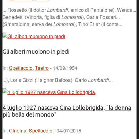
... Rossetto (il dottor
Lombardi
, amico di Pantalone), Wanda...
Benedetti (Vittoria, figlia di
Lombardi
), Carla Foscari...
(Smeraldina, serva dei
Lombardi
), Tino Erler (il conte...
Gli alberi muoiono in piedi
In:
Spettacolo
,
Teatro
- 14/09/1954
...), Loris Gizzi (il signor Balboa), Carlo
Lombardi
...
4 luglio 1927 nasceva Gina Lollobrigida, "la donna
più bella del mondo"
In:
Cinema
,
Spettacolo
- 04/07/2015