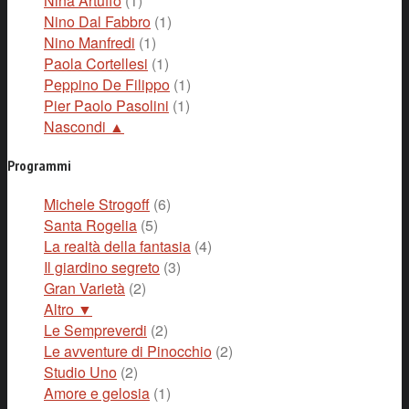
Nina Artuffo
(1)
Nino Dal Fabbro
(1)
Nino Manfredi
(1)
Paola Cortellesi
(1)
Peppino De Filippo
(1)
Pier Paolo Pasolini
(1)
Nascondi ▲
Programmi
Michele Strogoff
(6)
Santa Rogelia
(5)
La realtà della fantasia
(4)
Il giardino segreto
(3)
Gran Varietà
(2)
Altro ▼
Le Sempreverdi
(2)
Le avventure di Pinocchio
(2)
Studio Uno
(2)
Amore e gelosia
(1)