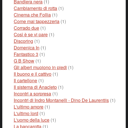
Bandiera nera
(1)
Cambiamento di rotta
(1)
Cinema che Follia
(1)
Come mai tappezzeria
(1)
Corrado due
(1)
Così è se vi pare
(1)
Discoring
(1)
Domenica In
(1)
Fantastico 3
(1)
G B Show
(1)
Gli alberi muoiono in piedi
(1)
Il buono e il cattivo
(1)
Il cartellone
(1)
Il sistema di Anacleto
(1)
Incontri a sorpresa
(1)
Incontri di Indro Montanelli - Dino De Laurentiis
(1)
L'ultimo amore
(1)
L'ultimo lord
(1)
L'uomo della luce
(1)
La bancarotta
(1)