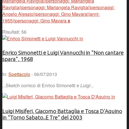
Mariangela Raviglia||personaggi: Mariangela
Raviglia||personaggi: Mariangela Raviglia||personaggi:
Angelo Alessio||personaggi: Gino Mavara||anni:
1955||personaggi: Gino Mavara
x
Risultati: 56
Enrico Simonetti e Luigi Vannucchi in "Non cantare
spara", 1968
In:
Spettacolo
- 06/07/2013
...Sketch comico di Enrico Simonetti e
Luigi
...
Luigi Misiferi, Giacomo Battaglia e Tosca D'Aquino
in "Torno Sabato..E Tre" del 2003