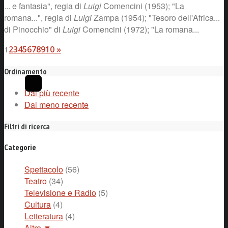
... e fantasia", regia di
Luigi
Comencini (1953); "La
romana...", regia di
Luigi
Zampa (1954); "Tesoro dell'Africa...
di Pinocchio" di
Luigi
Comencini (1972); "La romana...
1
2
3
4
5
6
7
8
9
10
»
Ordinamento
Dal più recente
Dal meno recente
Filtri di ricerca
Categorie
Spettacolo
(56)
Teatro
(34)
Televisione e Radio
(5)
Cultura
(4)
Letteratura
(4)
Altro ▼