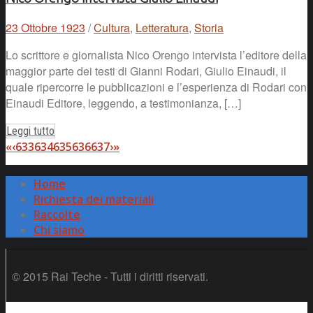
23 Ottobre 1923
/
Cultura
,
Letteratura
,
Storia
Lo scrittore e giornalista Nico Orengo intervista l’editore della
maggior parte dei testi di Gianni Rodari, Giulio Einaudi, il
quale ripercorre le pubblicazioni e l’esperienza di Rodari con
Einaudi Editore, leggendo, a testimonianza, […]
Leggi tutto
«
‹
633
634
635
636
637
›
»
Home
Richiesta dei materiali
Raccolte
Chi siamo
© 2015 Rai Teche - Tutti i diritti riservati.