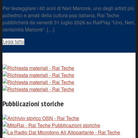
Per festeggiare i 60 anni di Neri Marcorè, uno degli artisti più
poliedrici e amati della cultura pop italiana, Rai Teche
pubblicherà da venerdì 31 luglio 2026 su RaiPlay “Uno, Neri,
centomila Marcorè”. […]
Leggi tutto
Pubblicazioni storiche