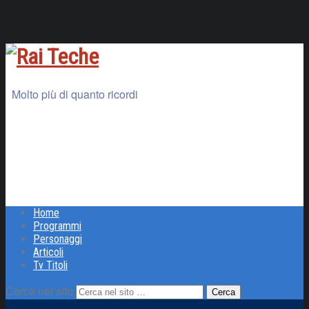
Molto più di quanto ricordi
Home
Programmi
Personaggi
Articoli
Tv Titoli
Cerca nel sito