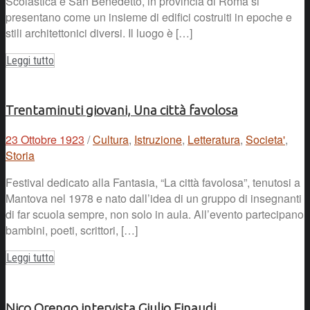
Scolastica e San Benedetto, in provincia di Roma si
presentano come un insieme di edifici costruiti in epoche e
stili architettonici diversi. Il luogo è […]
Leggi tutto
Trentaminuti giovani, Una città favolosa
23 Ottobre 1923
/
Cultura
,
Istruzione
,
Letteratura
,
Societa'
,
Storia
Festival dedicato alla Fantasia, “La città favolosa”, tenutosi a
Mantova nel 1978 e nato dall’idea di un gruppo di insegnanti
di far scuola sempre, non solo in aula. All’evento partecipano
bambini, poeti, scrittori, […]
Leggi tutto
Nico Orengo intervista Giulio Einaudi