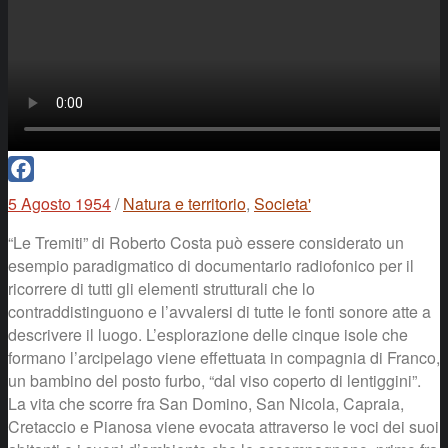
Facebook
5 Agosto 1954
/
Natura e territorio
,
Societa'
“Le Tremiti” di Roberto Costa può essere considerato un
esempio paradigmatico di documentario radiofonico per il
ricorrere di tutti gli elementi strutturali che lo
contraddistinguono e l’avvalersi di tutte le fonti sonore atte a
descrivere il luogo. L’esplorazione delle cinque isole che
formano l’arcipelago viene effettuata in compagnia di Franco,
un bambino del posto furbo, “dal viso coperto di lentiggini”.
La vita che scorre fra San Domino, San Nicola, Capraia,
Cretaccio e Pianosa viene evocata attraverso le voci dei suoi