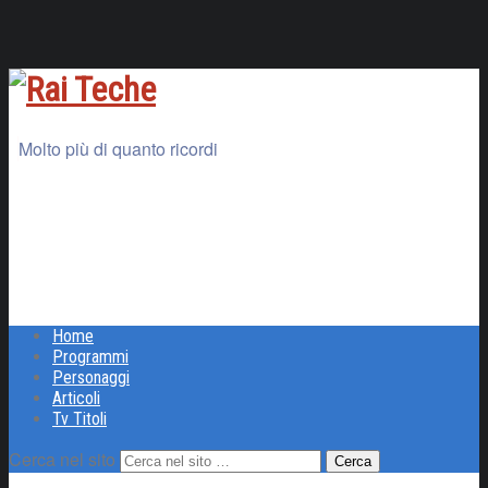
Molto più di quanto ricordi
Home
Programmi
Personaggi
Articoli
Tv Titoli
Cerca nel sito