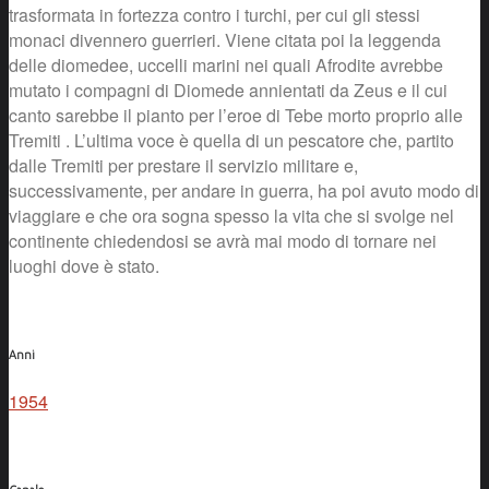
trasformata in fortezza contro i turchi, per cui gli stessi
monaci divennero guerrieri. Viene citata poi la leggenda
delle diomedee, uccelli marini nei quali Afrodite avrebbe
mutato i compagni di Diomede annientati da Zeus e il cui
canto sarebbe il pianto per l’eroe di Tebe morto proprio alle
Tremiti . L’ultima voce è quella di un pescatore che, partito
dalle Tremiti per prestare il servizio militare e,
successivamente, per andare in guerra, ha poi avuto modo di
viaggiare e che ora sogna spesso la vita che si svolge nel
continente chiedendosi se avrà mai modo di tornare nei
luoghi dove è stato.
Anni
1954