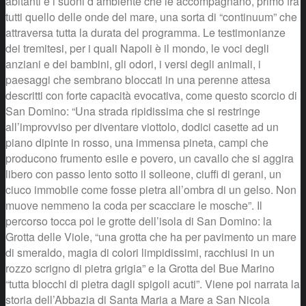
abitanti e i suoni d’ambiente che le accompagnano, primo fra
tutti quello delle onde del mare, una sorta di “continuum” che
attraversa tutta la durata del programma. Le testimonianze
dei tremitesi, per i quali Napoli è il mondo, le voci degli
anziani e dei bambini, gli odori, i versi degli animali, i
paesaggi che sembrano bloccati in una perenne attesa
descritti con forte capacità evocativa, come questo scorcio di
San Domino: “Una strada ripidissima che si restringe
all’improvviso per diventare viottolo, dodici casette ad un
piano dipinte in rosso, una immensa pineta, campi che
producono frumento esile e povero, un cavallo che si aggira
libero con passo lento sotto il solleone, ciuffi di gerani, un
ciuco immobile come fosse pietra all’ombra di un gelso. Non
muove nemmeno la coda per scacciare le mosche”. Il
percorso tocca poi le grotte dell’isola di San Domino: la
Grotta delle Viole, “una grotta che ha per pavimento un mare
di smeraldo, magia di colori limpidissimi, racchiusi in un
rozzo scrigno di pietra grigia” e la Grotta del Bue Marino
“tutta blocchi di pietra dagli spigoli acuti”. Viene poi narrata la
storia dell’Abbazia di Santa Maria a Mare a San Nicola