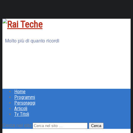
Molto più di quanto ricordi
Home
Programmi
Personaggi
Articoli
Tv Titoli
Cerca nel sito