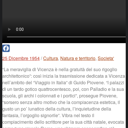
Facebook
25 Dicembre 1954
/
Cultura
,
Natura e territorio
,
Societa'
“La meraviglia di Vicenza è nella gratuità del suo rigoglio
architettonico”: così inizia la trasmissione dedicata a Vicenza
nell’ambito del “Viaggio in Italia” di Guido Piovene. “I palazzi
di un tardo gotico quattrocentesco, poi, con Palladio e la sua
scuola, gli archi i colonnati e i portici”, prosegue Piovene,
“sorsero senza altro motivo che la compiacenza estetica, il
gusto un po’ lunatico della cultura, l’inquietudine della
fantasia, l’orgoglio signorile”. Vibra nel testo il
compiacimento dello scrittore per la sua città natale, evocata