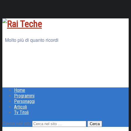
Molto più di quanto ricordi
Home
Programmi
Personaggi
Articoli
Tv Titoli
Cerca nel sito