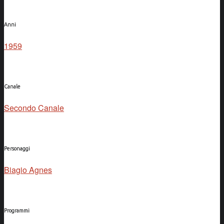
Anni
1959
Canale
Secondo Canale
Personaggi
Biagio Agnes
Programmi