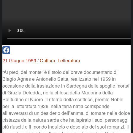
Facebook
21 Giugno 1959
/
Cultura
,
Letteratura
“Ai piedi del monte” è il titolo del breve documentario di
Biagio Agnes e Antonello Satta, realizzato nel 1959 in
occasione della traslazione in Sardegna delle spoglie mortali
di Grazia Deledda, nella chiesa della Madonna della
Solitudine di Nuoro. Il ritorno della scrittrice, premio Nobel
per la letteratura 1926, nella terra natia corrisponde
all’avverarsi di un desiderio dell’anima, di tornare nella dolce
tristezza della natura sarda che ha ispirato i suoi personaggi
più riusciti e il mondo inquieto e desolato dei suoi romanzi. Il