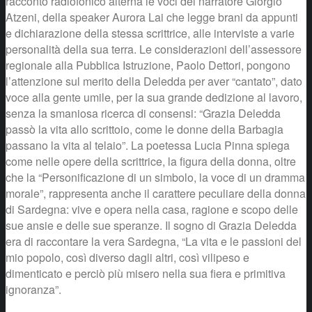
racconto radiofonico alterna le voci del narratore Giorgio
Atzeni, della speaker Aurora Lai che legge brani da appunti
e dichiarazione della stessa scrittrice, alle interviste a varie
personalità della sua terra. Le considerazioni dell’assessore
regionale alla Pubblica Istruzione, Paolo Dettori, pongono
l’attenzione sul merito della Deledda per aver “cantato”, dato
voce alla gente umile, per la sua grande dedizione al lavoro,
senza la smaniosa ricerca di consensi: “Grazia Deledda
passò la vita allo scrittoio, come le donne della Barbagia
passano la vita al telaio”. La poetessa Lucia Pinna spiega
come nelle opere della scrittrice, la figura della donna, oltre
che la “Personificazione di un simbolo, la voce di un dramma
morale”, rappresenta anche il carattere peculiare della donna
di Sardegna: vive e opera nella casa, ragione e scopo delle
sue ansie e delle sue speranze. Il sogno di Grazia Deledda
era di raccontare la vera Sardegna, “La vita e le passioni del
mio popolo, così diverso dagli altri, così vilipeso e
dimenticato e perciò più misero nella sua fiera e primitiva
ignoranza”.