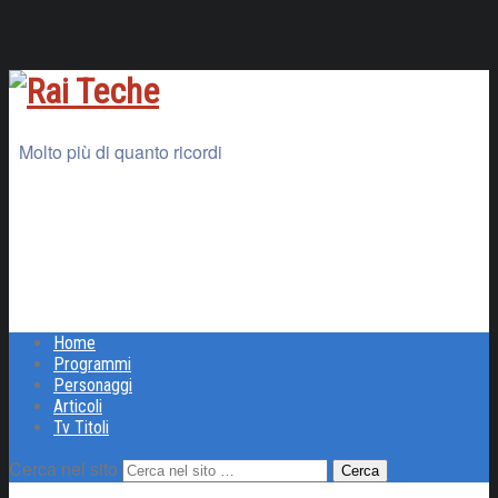
Molto più di quanto ricordi
Home
Programmi
Personaggi
Articoli
Tv Titoli
Cerca nel sito