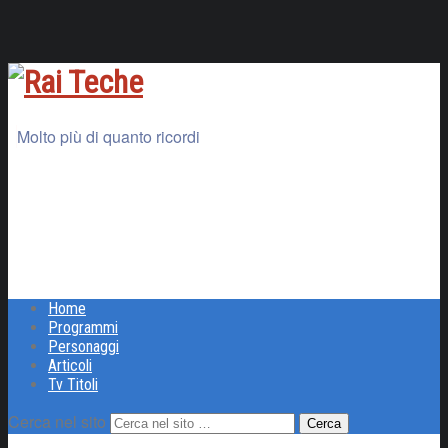
Molto più di quanto ricordi
Home
Programmi
Personaggi
Articoli
Tv Titoli
Cerca nel sito