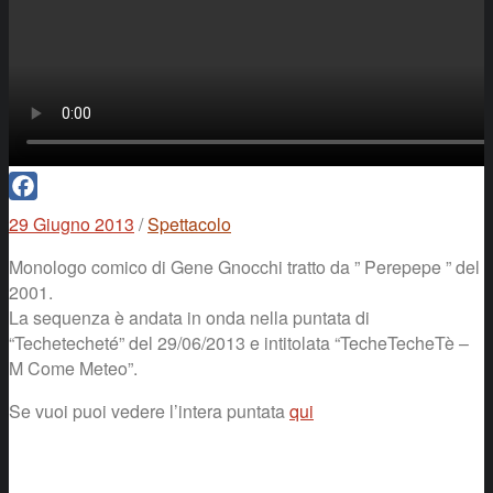
Facebook
29 Giugno 2013
/
Spettacolo
Monologo comico di Gene Gnocchi tratto da ” Perepepe ” del
2001.
La sequenza è andata in onda nella puntata di
“Techetecheté” del 29/06/2013 e intitolata “TecheTecheTè –
M Come Meteo”.
Se vuoi puoi vedere l’intera puntata
qui