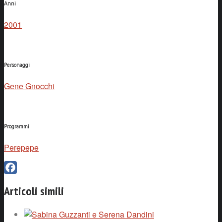
Anni
2001
Personaggi
Gene Gnocchi
Programmi
Perepepe
Facebook
Articoli simili