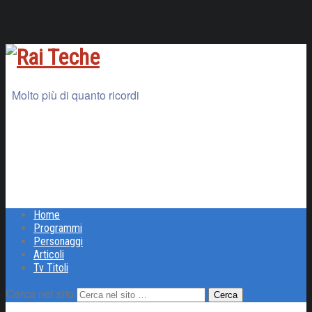
Molto più di quanto ricordi
Home
Programmi
Personaggi
Articoli
Tv Titoli
Cerca nel sito