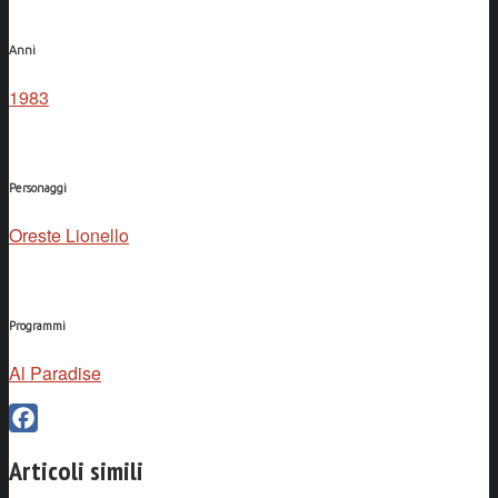
Anni
1983
Personaggi
Oreste Lionello
Programmi
Al Paradise
Facebook
Articoli simili