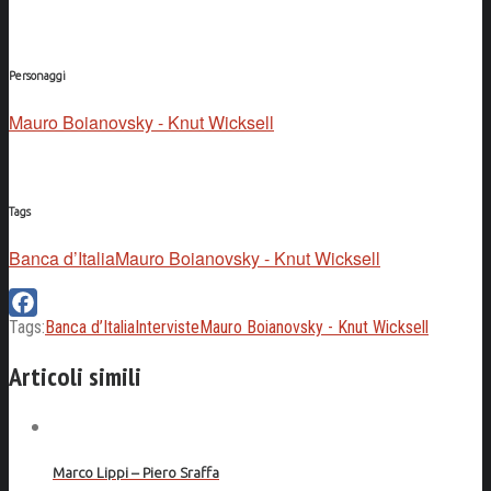
Personaggi
Mauro Boianovsky - Knut Wicksell
Tags
Banca d’Italia
Mauro Boianovsky - Knut Wicksell
Tags:
Banca d’Italia
Interviste
Mauro Boianovsky - Knut Wicksell
Facebook
Articoli simili
Marco Lippi – Piero Sraffa