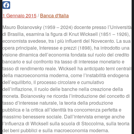
Facebook
1 Gennaio 2015
/
Banca d'Italia
Mauro Boianovsky (1959 – 2024) docente presso l’Università
di Brasilia, esamina la figura di Knut Wicksell (1851 – 1926),
economista svedese, tra i più influenti del Novecento. La sua
opera principale, Interesse e prezzi (1898), ha introdotto una
visione dinamica dell’economia fondata sul ruolo del credito
bancario e sul confronto tra tasso di interesse monetario e
tasso di rendimento reale. Wicksell ha anticipato temi centrali
della macroeconomia moderna, come l’instabilità endogena
dell’equilibrio, il processo circolare e cumulativo
dell’inflazione, il ruolo delle banche nella creazione della
moneta. Boianovsky ne ricorda l’introduzione del concetto di
tasso d’interesse naturale, la teoria della produzione
pubblica e la critica all’identità tra concorrenza perfetta e
massimo benessere sociale. Dall’intervista emerge anche
l’influenza di Wicksell sulla scuola di Stoccolma, sulla teoria
dei beni pubblici e sulla macroeconomia moderna.