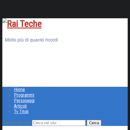
Molto più di quanto ricordi
Home
Programmi
Personaggi
Articoli
Tv Titoli
Cerca nel sito