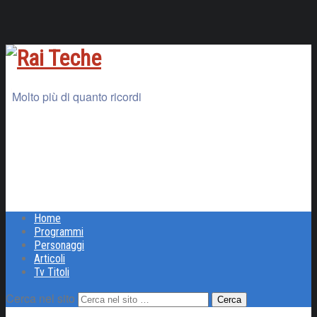
Molto più di quanto ricordi
Home
Programmi
Personaggi
Articoli
Tv Titoli
Cerca nel sito