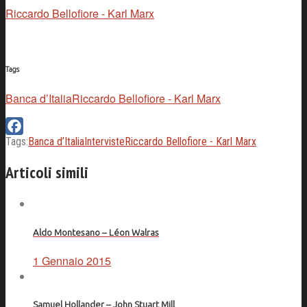
Riccardo Bellofiore - Karl Marx
Tags
Banca d’Italia
Riccardo Bellofiore - Karl Marx
Tags:
Banca d’Italia
Interviste
Riccardo Bellofiore - Karl Marx
Facebook
Articoli simili
Aldo Montesano – Léon Walras
1 Gennaio 2015
Samuel Hollander – John Stuart Mill