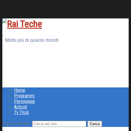
Molto più di quanto ricordi
Home
Programmi
Personaggi
Articoli
Tv Titoli
Cerca nel sito