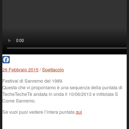
Facebook
26 Febbraio 2015
/
Spettacolo
Festival di Sanremo del 1989.
Questa che vi proponiamo è una sequenza della puntata di
TecheTecheTè andata in onda il 10/06/2013 e intitolata S
Come Sanremo.
Se vuoi puoi vedere l’intera puntata
qui