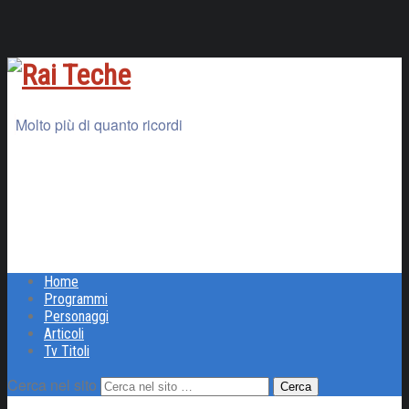
Molto più di quanto ricordi
Home
Programmi
Personaggi
Articoli
Tv Titoli
Cerca nel sito