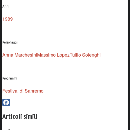
Anni
1989
Personaggi
Anna Marchesini
Massimo Lopez
Tullio Solenghi
Programmi
Festival di Sanremo
Facebook
Articoli simili