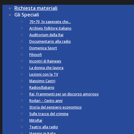
Richiesta materiali
Gli Speciali
70×70, lo sapevate che…
Archivio folklore italiano
Auditorium della Rai
Documentario alla radio
Domenica Sport
Filosofi
Incontri di Rainews
La donna che lavora
Lezioni con la TV
Massimo Castri
Radiosillabario
Rai, Frammenti per un discorso amoroso
Rodari – Cento anni
Storia del pensiero economico
Sulle tracce del crimine
MitoRai
Teatro alla radio
Viaggio in Italia