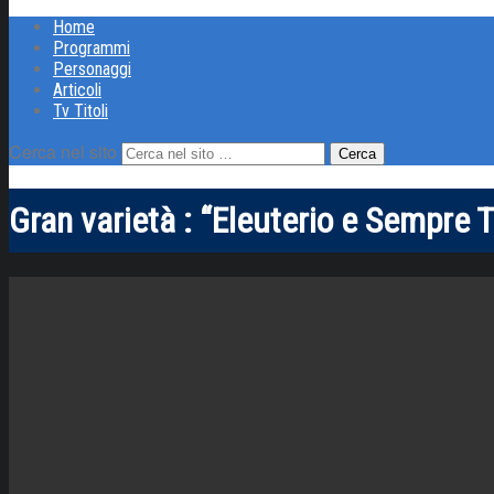
Home
Programmi
Personaggi
Articoli
Tv Titoli
Cerca nel sito
Gran varietà : “Eleuterio e Sempre T