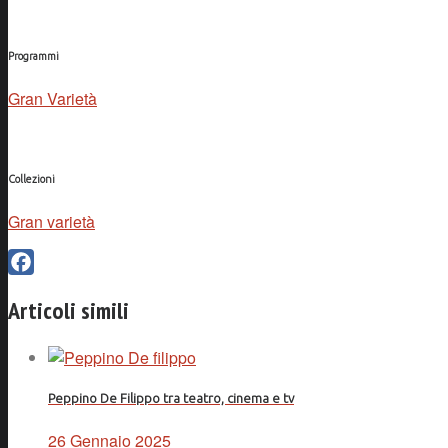
Programmi
Gran Varietà
Collezioni
Gran varietà
Facebook
Articoli simili
Peppino De Filippo tra teatro, cinema e tv
26 Gennaio 2025