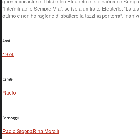
questa occasione il bisbetico Eleuterio e la disarmante Sempre 
“Interminabile Sempre Mia”, scrive a un tratto Eleuterio. “La t
ottimo e non ho ragione di sbattere la tazzina per terra”. inarri
Anni
1974
Canale
Radio
Personaggi
Paolo Stoppa
Rina Morelli