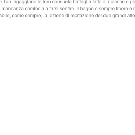
Tua ingaggiano la loro consueta battaglia fatta di ripicche e pi
ua mancanza comincia a farsi sentire. il bagno è sempre libero e 
vabile, come sempre, la lezione di recitazione dei due grandi attor