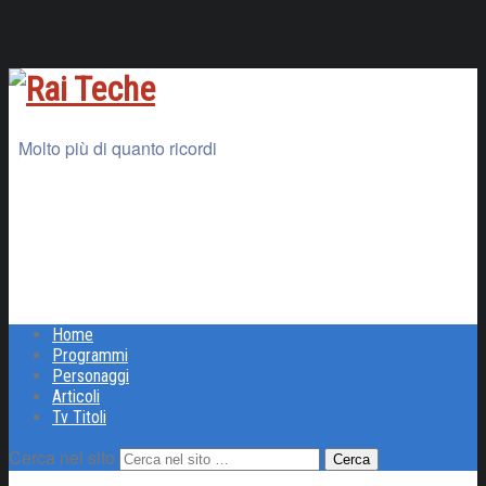
Molto più di quanto ricordi
Home
Programmi
Personaggi
Articoli
Tv Titoli
Cerca nel sito