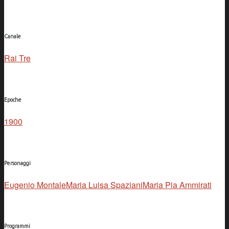
Canale
Rai Tre
Epoche
1900
Personaggi
Eugenio Montale
Maria Luisa Spaziani
Maria Pia Ammirati
Programmi