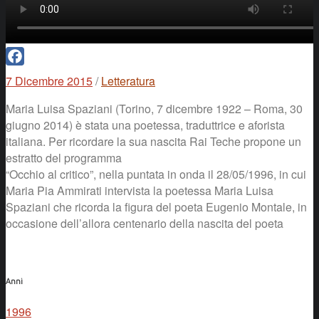
Facebook
7 Dicembre 2015
/
Letteratura
Maria Luisa Spaziani (Torino, 7 dicembre 1922 – Roma, 30
giugno 2014) è stata una poetessa, traduttrice e aforista
italiana. Per ricordare la sua nascita Rai Teche propone un
estratto del programma
“Occhio al critico”, nella puntata in onda il 28/05/1996, in cui
Maria Pia Ammirati intervista la poetessa Maria Luisa
Spaziani che ricorda la figura del poeta Eugenio Montale, in
occasione dell’allora centenario della nascita del poeta
Anni
1996