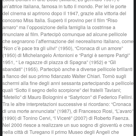
un’attrice italiana, famosa in tutto il mondo. Per lei le porte
del cinema si aprirono dopo il 1947, grazie alla vittoria del
concorso Miss Italia. Superò il provino per il film “Riso
amaro” ma l’opposizione della famiglia la costrinse a
rinunciare al film. Partecipò comunque ad alcune pellicole
che segnarono l’affermazione del neorealismo italiano, come
“Non c’è pace tra gli ulivi” (1950), “Cronaca di un amore”
(1950) di Michelangelo Antonioni e “Parigi è sempre Parigi”
1951, “ Le ragazze di piazza di Spagna” (1952) e “Gli
sbandati” (1955). Partecipò anche a diverse pellicole brillanti
a fianco del suo primo fidanzato Walter Chiari. Tornò sugli
schermi alla fine degli anni sessanta partecipando a pellicole
quali “Sotto il segno dello scorpione” dei fratelli Taviani;
“Metello” di Mauro Bolognini e “Satyricon” di Federico Fellini.
Tra le altre interpretazioni successive si ricordano: “Cronaca
di una morte annunciata” (1987), di Francesco Rosi, “L’avaro”
(1990) di Tonino Cervi, “I Viceré” (2007) di Roberto Faenza.
Nel 2000 riesce a realizzare un suo sogno di gioventù e crea
nella città di Turegano il primo Museo degli Angeli che