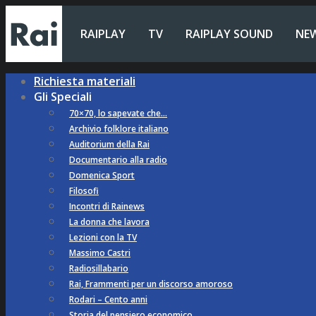
RAIPLAY
TV
RAIPLAY SOUND
NE
Richiesta materiali
Gli Speciali
70×70, lo sapevate che…
Archivio folklore italiano
Auditorium della Rai
Documentario alla radio
Domenica Sport
Filosofi
Incontri di Rainews
La donna che lavora
Lezioni con la TV
Massimo Castri
Radiosillabario
Rai, Frammenti per un discorso amoroso
Rodari – Cento anni
Storia del pensiero economico