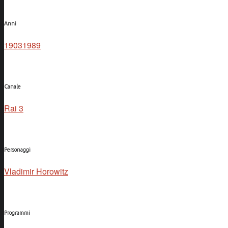
Anni
1903
1989
Canale
Rai 3
Personaggi
Vladimir Horowitz
Programmi