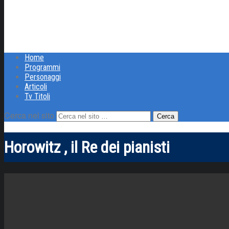
Home
Programmi
Personaggi
Articoli
Tv Titoli
Cerca nel sito
Horowitz , il Re dei pianisti