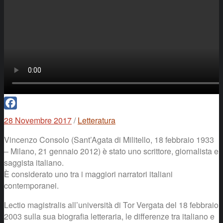
Facebook
28 Novembre 2017
/
Letteratura
Vincenzo Consolo (Sant’Agata di Militello, 18 febbraio 1933
– Milano, 21 gennaio 2012) è stato uno scrittore, giornalista e
saggista italiano.
È considerato uno tra i maggiori narratori italiani
contemporanei.
Lectio magistralis all’università di Tor Vergata del 18 febbraio
2003 sulla sua biografia letteraria, le differenze tra italiano e