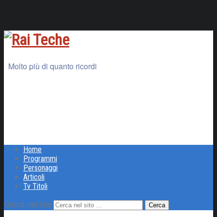
Molto più di quanto ricordi
Home
Programmi
Personaggi
Articoli
Tv Titoli
Cerca nel sito