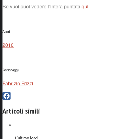
Se vuoi puoi vedere l’intera puntata
qui
Anni
2010
Personaggi
Fabrizio Frizzi
Facebook
Articoli simili
L’ultimo lord