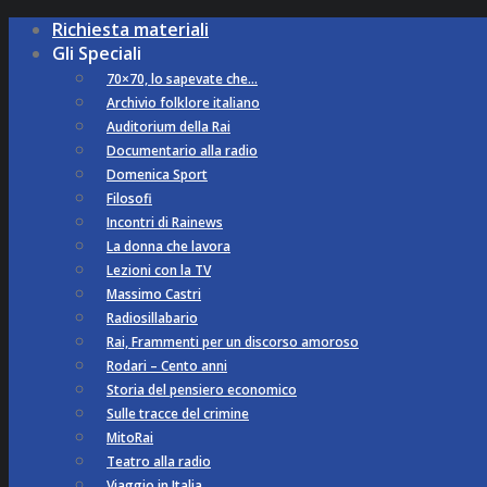
Richiesta materiali
Gli Speciali
70×70, lo sapevate che…
Archivio folklore italiano
Auditorium della Rai
Documentario alla radio
Domenica Sport
Filosofi
Incontri di Rainews
La donna che lavora
Lezioni con la TV
Massimo Castri
Radiosillabario
Rai, Frammenti per un discorso amoroso
Rodari – Cento anni
Storia del pensiero economico
Sulle tracce del crimine
MitoRai
Teatro alla radio
Viaggio in Italia