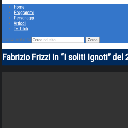
Home
Programmi
Personaggi
Articoli
Tv Titoli
Cerca nel sito
Fabrizio Frizzi in “I soliti Ignoti” del