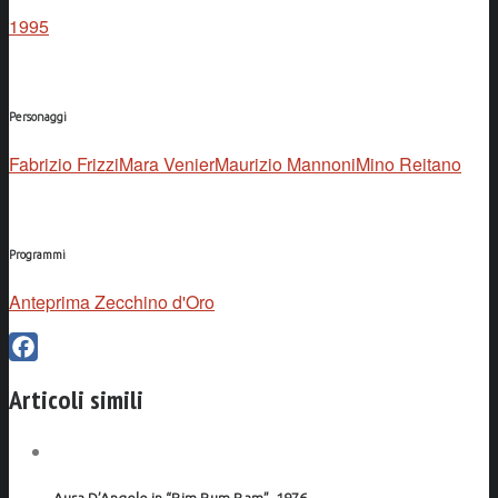
1995
Personaggi
Fabrizio Frizzi
Mara Venier
Maurizio Mannoni
Mino Reitano
Programmi
Anteprima Zecchino d'Oro
Facebook
Articoli simili