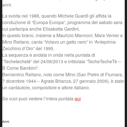
anni.
La svolta nel 1988, quando Michele Guardì gli affida la
conduzione di “Europa Europa”, programma del sabato sera
cui partecipa anche Elisabetta Gardini.
In questo brano, insieme a Maurizio Mannoni, Mara Venier e
Mino Reitano, canta “Volevo un gatto nero” in “Anteprima
Zecchino d’Oro” del 1995.
La sequenza è andata in onda nella puntata di
“Techetecheté” del 24/06/2013 e intitolata “TecheTecheTè –
B Come Bambini”.
Beniamino Reitano, noto come Mino (San Pietro di Fiumara,
7 dicembre 1944 – Agrate Brianza, 27 gennaio 2009), è stato
un cantautore, compositore e attore italiano.
Se vuoi puoi vedere l’intera puntata
qui
Anni