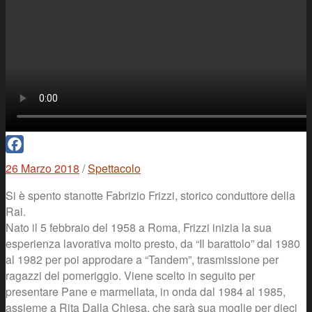
Facebook
26 Marzo 2018
/
Spettacolo
Si è spento stanotte Fabrizio Frizzi, storico conduttore della
Rai.
Nato il 5 febbraio del 1958 a Roma, Frizzi inizia la sua
esperienza lavorativa molto presto, da “Il barattolo” dal 1980
al 1982 per poi approdare a “Tandem”, trasmissione per
ragazzi del pomeriggio. Viene scelto in seguito per
presentare Pane e marmellata, in onda dal 1984 al 1985,
assieme a Rita Dalla Chiesa, che sarà sua moglie per dieci