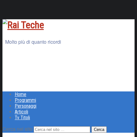
Molto più di quanto ricordi
Home
Programmi
Personaggi
Articoli
Tv Titoli
Cerca nel sito