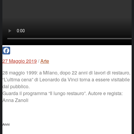
Facebook
27 Maggio 2019
/
Arte
28 maggio 1999: a Milano, dopo 22 anni di lavori di restauro,
“L’ultima cena” di Leonardo da Vinci torna a essere visitabile
dal pubblico.
Guarda il programma “Il lungo restauro”. Autore e regista:
Anna Zanoli
Anni