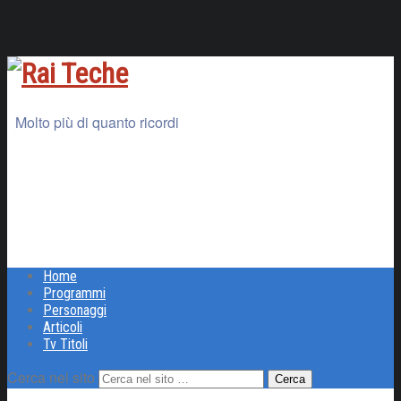
Molto più di quanto ricordi
Home
Programmi
Personaggi
Articoli
Tv Titoli
Cerca nel sito