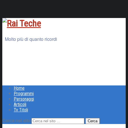
Molto più di quanto ricordi
Home
Programmi
Personaggi
Articoli
Tv Titoli
Cerca nel sito