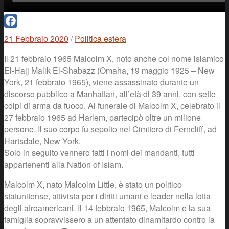
Facebook
21 Febbraio 2020
/
Politica estera
Il 21 febbraio 1965 Malcolm X, noto anche col nome islamico
El-Hajj Malik El-Shabazz (Omaha, 19 maggio 1925 – New
York, 21 febbraio 1965), viene assassinato durante un
discorso pubblico a Manhattan, all’età di 39 anni, con sette
colpi di arma da fuoco. Al funerale di Malcolm X, celebrato il
27 febbraio 1965 ad Harlem, partecipò oltre un milione
persone. Il suo corpo fu sepolto nel Cimitero di Ferncliff, ad
Hartsdale, New York.
Solo in seguito vennero fatti i nomi dei mandanti, tutti
appartenenti alla Nation of Islam.
Malcolm X, nato Malcolm Little, è stato un politico
statunitense, attivista per i diritti umani e leader nella lotta
degli afroamericani. Il 14 febbraio 1965, Malcolm e la sua
famiglia sopravvissero a un attentato dinamitardo contro la