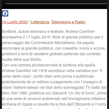
Facebook
16 Luglio 2020
/
Letteratura
,
Televisione e Radio
Scrittore, autore televisivo e teatrale, Andrea Camilleri
scompariva il 17 luglio 2019. Noto al grande pubblico per il
personaggio del Commissario Montalbano, ha saputo
raccontare al grande pubblico, con maestria, ironia e acume,
problemi e temi di carattere globale partendo dal contesto
locale della sua Sicilia.
Con una carriera pluridecennale di scrittura alle spalle,
Andrea Camilleri nel 1978 esordisce nella narrativa con “Il
corso delle cose”, scritto dieci anni prima e pubblicato
gratuitamente da un editore a pagamento con l’impegno di
citare l’editore stesso nei titoli dello sceneggiato TV tratto dal
libro. Nel 1980, pubblica con Garzanti “Un filo di fumo”, primo
di una serie di romanzi ambientati nell’immaginaria cittadina
siciliana di Vigata a cavallo fra la fine dell’Ottocento e l’inizio