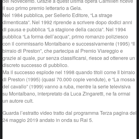
del Novecento. Grazie a quest’ultima opera Camilleri riceve
il suo primo premio letterario a Gela.
Nel 1984 pubblica, per Sellerio Editore, “La strage
dimenticata”. Nel 1992 riprende a scrivere dopo dodici anni
di pausa e pubblica “La stagione della caccia”. Nel 1994
pubblica “La forma dell’acqua”, primo romanzo poliziesco
con il commissario Montalbano e successivamente (1995) “Il
birraio di Preston”, che partecipa al Premio Viareggio e
grazie al quale, pur senza classificarsi, riesce ad ottenere un
discreto successo di pubblico.
Ma il successo esplode nel 1998 quando titoli come Il birraio
di Preston (1995) (quasi 70.000 copie vendute), e “La mossa
del cavallo” (1999) vanno a ruba, mentre la serie televisiva
su Montalbano, interpretato da Luca Zingaretti, ne fa ormai
un autore cult.
Guarda l’estratto video tratto dal programma Terza pagina del
24 maggio 2019 andato in onda su Rai 5.