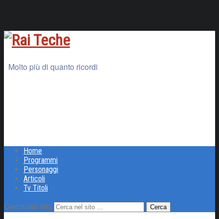
Molto più di quanto ricordi
Home
Programmi
Personaggi
Articoli
Tv Titoli
Cerca nel sito