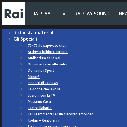
RAIPLAY
TV
RAIPLAY SOUND
NE
Richiesta materiali
Gli Speciali
70×70, lo sapevate che…
Archivio folklore italiano
Auditorium della Rai
Documentario alla radio
Domenica Sport
Filosofi
Incontri di Rainews
La donna che lavora
Lezioni con la TV
Massimo Castri
Radiosillabario
Rai, Frammenti per un discorso amoroso
Rodari – Cento anni
Storia del pensiero economico