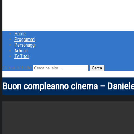
Home
Programmi
Personaggi
Articoli
Tv Titoli
Cerca nel sito
Buon compleanno cinema – Daniele