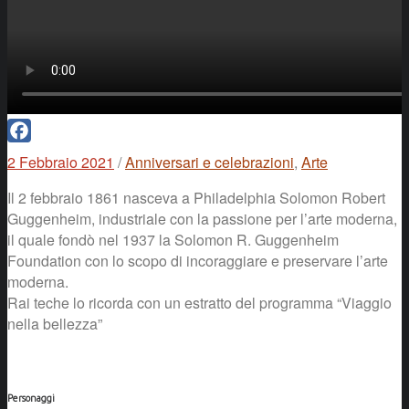
Facebook
2 Febbraio 2021
/
Anniversari e celebrazioni
,
Arte
Il 2 febbraio 1861 nasceva a Philadelphia Solomon Robert
Guggenheim, industriale con la passione per l’arte moderna,
il quale fondò nel 1937 la Solomon R. Guggenheim
Foundation con lo scopo di incoraggiare e preservare l’arte
moderna.
Rai teche lo ricorda con un estratto del programma “Viaggio
nella bellezza”
Personaggi