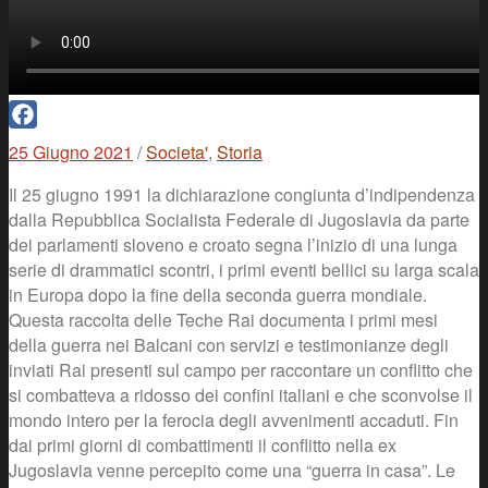
Facebook
25 Giugno 2021
/
Societa'
,
Storia
Il 25 giugno 1991 la dichiarazione congiunta d’indipendenza
dalla Repubblica Socialista Federale di Jugoslavia da parte
dei parlamenti sloveno e croato segna l’inizio di una lunga
serie di drammatici scontri, i primi eventi bellici su larga scala
in Europa dopo la fine della seconda guerra mondiale.
Questa raccolta delle Teche Rai documenta i primi mesi
della guerra nei Balcani con servizi e testimonianze degli
inviati Rai presenti sul campo per raccontare un conflitto che
si combatteva a ridosso dei confini italiani e che sconvolse il
mondo intero per la ferocia degli avvenimenti accaduti. Fin
dai primi giorni di combattimenti il conflitto nella ex
Jugoslavia venne percepito come una “guerra in casa”. Le