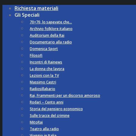
Richiesta materiali
Gli Speciali
70×70, lo sapevate che…
Archivio folklore italiano
Auditorium della Rai
Documentario alla radio
Domenica Sport
Filosofi
Incontri di Rainews
La donna che lavora
Lezioni con la TV
Massimo Castri
Radiosillabario
Rai, Frammenti per un discorso amoroso
Rodari – Cento anni
Storia del pensiero economico
Sulle tracce del crimine
MitoRai
Teatro alla radio
Viaggio in Italia