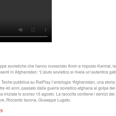
 truppe sovietiche che hanno rovesciato Amin e imposto Karmal, l
senti in Afghanistan: “L’aiuto sovietico si rivela un’autentica ga
i Teche pubblica su RaiPlay l’antologia “Afghanistan, una storia 
tre 40 anni, passato dalla guerra sovietico-afghana al golpe de
na iniziata lo scorso 15 agosto. La raccolta contiene i servizi dei
are, Riccardo Iacona, Giuseppe Lugato.
re