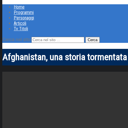
Home
Programmi
Personaggi
Articoli
Tv Titoli
Cerca nel sito
Afghanistan, una storia tormentata