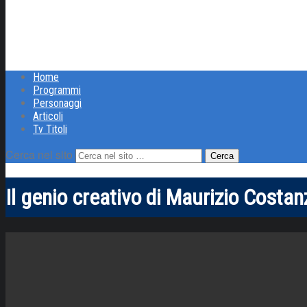
Home
Programmi
Personaggi
Articoli
Tv Titoli
Cerca nel sito
Il genio creativo di Maurizio Costan