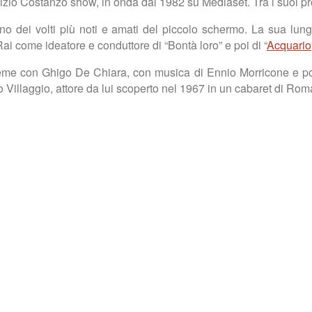
rizio Costanzo show, in onda dal 1982 su Mediaset. Tra i suoi 
o dei volti più noti e amati del piccolo schermo. La sua lungh
ai come ideatore e conduttore di “Bontà loro” e poi di “
Acquario
sieme con Ghigo De Chiara, con musica di Ennio Morricone e p
 Villaggio, attore da lui scoperto nel 1967 in un cabaret di Rom