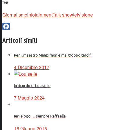
Tags
Giornalismo
infotainment
Talk show
telvisione
Facebook
Articoli simili
Per il maestro Manzi “non è mai troppo tardi”
4 Dicembre 2017
In ricordo di Louiselle
7 Maggio 2024
Ieri e oggi… sempre Raffaella
18 Giugno 2018