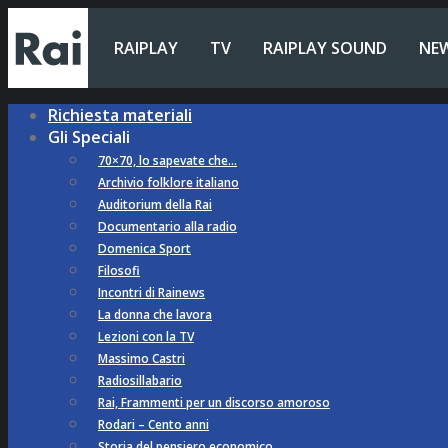
RAIPLAY
TV
RAIPLAY SOUND
NE
Richiesta materiali
Gli Speciali
70×70, lo sapevate che…
Archivio folklore italiano
Auditorium della Rai
Documentario alla radio
Domenica Sport
Filosofi
Incontri di Rainews
La donna che lavora
Lezioni con la TV
Massimo Castri
Radiosillabario
Rai, Frammenti per un discorso amoroso
Rodari – Cento anni
Storia del pensiero economico