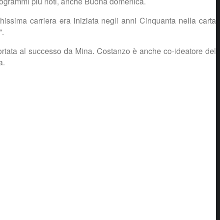
programmi più noti, anche Buona domenica.
issima carriera era iniziata negli anni Cinquanta nella carta
“.
ortata al successo da Mina. Costanzo è anche co-ideatore del
a.