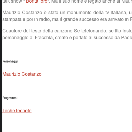
talk show “
Bontà loro
“. Ma il suo nome è legato anche al Mau
Maurizio Costanzo è stato un monumento della tv italiana, un
stampata e poi in radio, ma il grande successo era arrivato in R
Coautore del testo della canzone Se telefonando, scritto in
personaggio di Fracchia, creato e portato al successo da Paolo
Personaggi
Maurizio Costanzo
Programmi
TecheTechetè