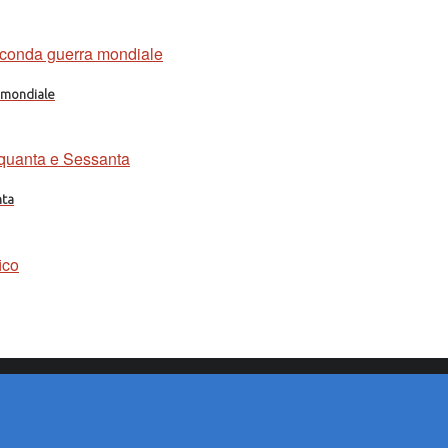
a mondiale
nta