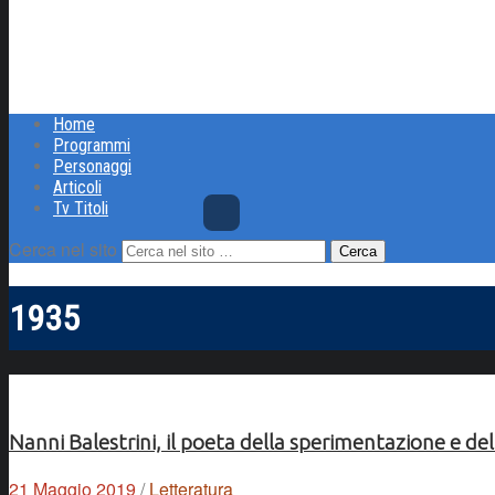
Home
Programmi
Personaggi
Articoli
Tv Titoli
Cerca nel sito
1935
Nanni Balestrini, il poeta della sperimentazione e d
21 Maggio 2019
/
Letteratura