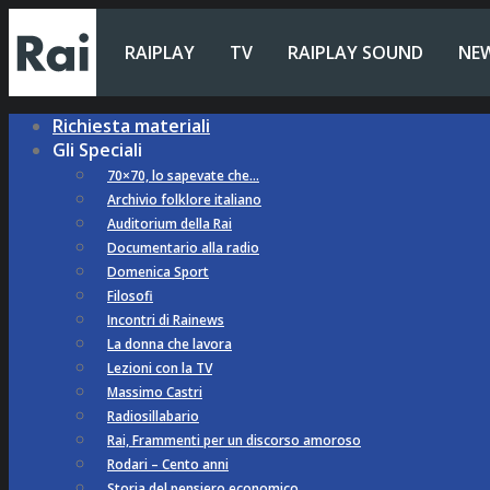
RAIPLAY
TV
RAIPLAY SOUND
NE
Richiesta materiali
Gli Speciali
70×70, lo sapevate che…
Archivio folklore italiano
Auditorium della Rai
Documentario alla radio
Domenica Sport
Filosofi
Incontri di Rainews
La donna che lavora
Lezioni con la TV
Massimo Castri
Radiosillabario
Rai, Frammenti per un discorso amoroso
Rodari – Cento anni
Storia del pensiero economico